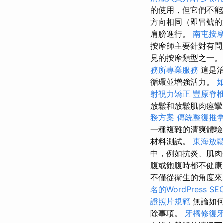
的使用，但它們不能
方向相同（即冒號
肩膀進行。
南屯按
按摩師主要針對有
見的按摩類型之一
務所專業服務
這是治
循環並增強活力。
射視力矯正
豐原脊
放鬆和放鬆肌肉痙
務方案
傳統整復推
一種複雜的清爽體驗
材料測試。
東海放
中，例如抗炎、肌
腹或飽腹時都不健
不僅從衛生的角度來
名的WordPress S
證照片規範
無論如何
除事項。
牙橋修復