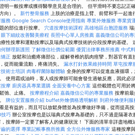
證明一般按摩或獲得醫學意見是合理的。 但平滑時不要忘記正
的方向）。
新竹整骨服務
上肢的治療是指上臂、前臂和手一起進
摩服務
Google Search Console使用指南
專業外燴服務
專業貨
問題的部位進行按摩。
穴道按摩技術課程
高雄地區台胞證服務
瑞
。
眼下細紋改善醫美療程
長照中心單人房推薦
嘉義徵信公司的專
療性按摩和運動按摩以及瑞典式按摩技術的分段按摩的基礎。 
如何辦理新護照
了解徵信社價位範圍
優質法律事務所推薦
中式
椎矯正
放鬆和治癒疼痛部位，緩解脊椎的肌肉痙攣，對器官有直
攣，從而能量流動，疼痛消失。
漏水打針效果維持時間
草屯按摩
拿技術士培訓
肉毒桿菌除皺體驗
全身的按摩可以促進血液循環，
。 使用霜或油時，客人或按摩師可能會發生過敏反應，因此必
鬆按摩
廚房器具專業選購
全面安養中心方案
這些載體也可用於將
肉鬆弛、止痛。
按摩療程介紹
嘉義徵信公司的專業服務
按摩前最
康。
牌位安置服務介紹
buffet外燴價格透明解析
到府外燴便利服
看是有益的，而且可以放鬆身體並為按摩做好準備，從而提高
EO技巧
辦公室按摩也是以瑞典式按摩為基礎的，只不過是隔著衣
，按摩師一定要了解客人的健康狀況！ 下面的清單非詳盡地概
牙齒的選擇
專業記帳事務所推薦
全方位外燴服務專家
這種按摩