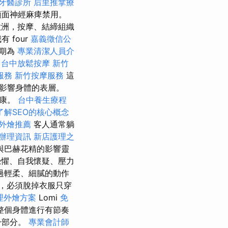
牙醫診所
后里推拿療
顏面神經麻痺禁用。
洲，按摩、結締組織
 four
嘉義徵信公
效期為
專業清潔人員介
。
台中放鬆按摩
新竹
服務
新竹按摩服務
這
影響身體的表層。
健康。
台中養生療程
了解SEO的核心概念
外燴推薦
客人通常躺
辦理資訊
新店護理之
與巴赫花精的影響靈
懼、自我懷疑、壓力
過輕柔、細膩的動作
，必須脫掉衣服只穿
理外燴方案
Lomi
免
整個身體進行有節奏
一部分。
專業會計師