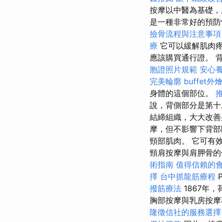
按摩以中醫為基礎
是一種非常好的預防
撿骨流程與注意事項
療
它可以緩解肌肉
應該購買通行證。 
胞證照片規範
安心
完美輪廓
buffet
身體的這個部位。
說，背側部分是第十二
結締組織，大大改善
摩，但不影響下背部
頸部肌肉。 它可有
頸肩按摩與肩胛骨的伸
術指南
值得信賴的
擇
台中抓龍筋療程
撥筋療法
1867年
胸部按摩與乳房按摩
隆徵信社的服務選擇