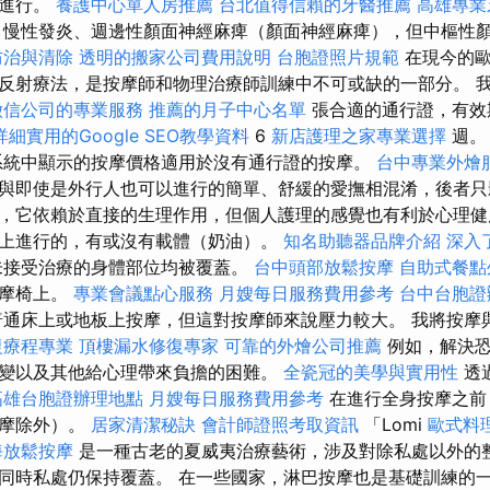
下進行。
養護中心單人房推薦
台北值得信賴的牙醫推薦
高雄專業
慢性發炎、週邊性顏面神經麻痺（顏面神經麻痺），但中樞性
防治與清除
透明的搬家公司費用說明
台胞證照片規範
在現今的歐
反射療法，是按摩師和物理治療師訓練中不可或缺的一部分。 我有
徵信公司的專業服務
推薦的月子中心名單
張合適的通行證，有
詳細實用的Google SEO教學資料
6
新店護理之家專業選擇
週
統中顯示的按摩價格適用於沒有通行證的按摩。
台中專業外燴
與即使是外行人也可以進行的簡單、舒緩的愛撫相混淆，後者只
，它依賴於直接的生理作用，但個人護理的感覺也有利於心理
上進行的，有或沒有載體（奶油）。
知名助聽器品牌介紹
深入
接受治療的身體部位均被覆蓋。
台中頭部放鬆按摩
自助式餐點
按摩椅上。
專業會議點心服務
月嫂每日服務費用參考
台中台胞證
通床上或地板上按摩，但這對按摩師來說壓力較大。 我將按摩
復療程專業
頂樓漏水修復專家
可靠的外燴公司推薦
例如，解決恐
變以及其他給心理帶來負擔的困難。
全瓷冠的美學與實用性
透
高雄台胞證辦理地點
月嫂每日服務費用參考
在進行全身按摩之前
按摩除外）。
居家清潔秘訣
會計師證照考取資訊
「Lomi
歐式料
海放鬆按摩
是一種古老的夏威夷治療藝術，涉及對除私處以外的
同時私處仍保持覆蓋。 在一些國家，淋巴按摩也是基礎訓練的