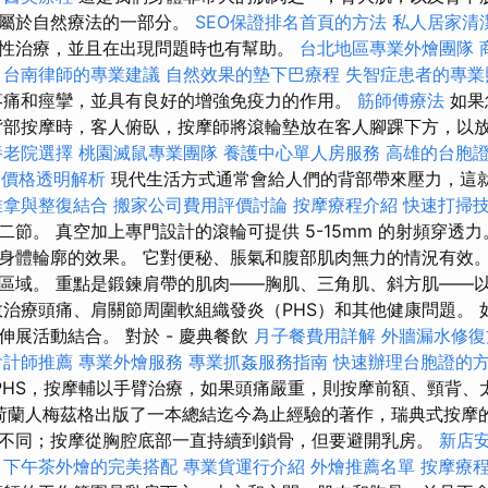
，屬於自然療法的一部分。
SEO保證排名首頁的方法
私人居家清
性治療，並且在出現問題時也有幫助。
台北地區專業外燴團隊
台南律師的專業建議
自然效果的墊下巴療程
失智症患者的專業
疼痛和痙攣，並具有良好的增強免疫力的作用。
筋師傅療法
如果
背部按摩時，客人俯臥，按摩師將滾輪墊放在客人腳踝下方，以
養老院選擇
桃園滅鼠專業團隊
養護中心單人房服務
高雄的台胞
外燴價格透明解析
現代生活方式通常會給人們的背部帶來壓力，這
推拿與整復結合
搬家公司費用評價討論
按摩療程介紹
快速打掃
節。 真空加上專門設計的滾輪可提供 5-15mm 的射頻穿透力
身體輪廓的效果。 它對便秘、脹氣和腹部肌肉無力的情況有效。
區域。 重點是鍛鍊肩帶的肌肉——胸肌、三角肌、斜方肌——
效治療頭痛、肩關節周圍軟組織發炎（PHS）和其他健康問題。 
展活動結合。 對於 - 慶典餐飲
月子餐費用詳解
外牆漏水修復
會計師推薦
專業外燴服務
專業抓姦服務指南
快速辦理台胞證的
PHS，按摩輔以手臂治療，如果頭痛嚴重，則按摩前額、頸背、
，荷蘭人梅茲格出版了一本總結迄今為止經驗的著作，瑞典式按摩
不同；按摩從胸腔底部一直持續到鎖骨，但要避開乳房。
新店
下午茶外燴的完美搭配
專業貨運行介紹
外燴推薦名單
按摩療