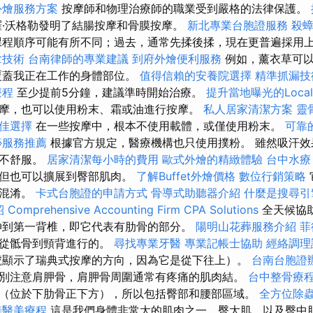
外燴服務方案
按摩師和物理治療師的職業受到嚴格的法律保護。
·沃格勒發明了結腸按摩和骨膜按摩。
新北專業台胞證服務
殺
課程順序可能有所不同；過去，通常先揉後揉，現在更普遍採用
拿技術
台南律師的專業建議
到府外燴便利服務
例如，薰衣草可以
覆蓋我正在工作的身體部位。
值得信賴的安養院選擇
精準抓漏技
療程
至少提前5分鐘，建議準時開始治療。
提升當地曝光的Local
摩，也可以使用粉末、霜或油進行按摩。
私人居家清潔方案
靈
佳選擇
在一些按摩中，根本不使用載體，或僅使用粉末。
可靠
痧服務推薦
根據官方規定，醫療機構也只使用撲粉。 雖然吸汗效
吸不舒服。
居家清潔每小時的費用
歐式外燴的精緻體驗
台中水
，但也可以擴展到臀部肌肉。
了解Buffet外燴價格
數位行銷策略
摩混淆。
卡式台胞證的申請方式
骨導式助聽器介紹
什麼是搜尋引
紹
Comprehensive Accounting Firm CPA Solutions
全天候協
伸到第一背椎，即它代表有肋骨的部分。
陽明山花葬服務介紹
菲
是從骶骨到頸背進行的。
尋找專業牙醫
專業記帳士協助
經絡調理
號顯示了瑞典式按摩的方向，因為它是從下往上）。
台南台胞證
別注意肩胛骨，肩胛骨周圍通常有疼痛的肌肉結。
台中整骨療
（位於下肋骨正下方），所以包括臀部和腰部區域。
全方位除
善醫美療程
這是我們身體非常大的肌肉之一，臀大肌，以及臀中