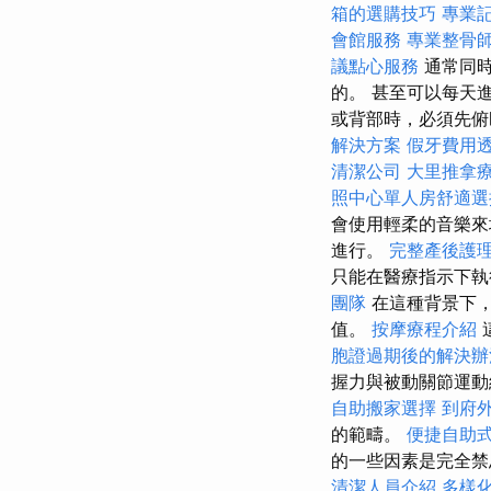
箱的選購技巧
專業
會館服務
專業整骨
議點心服務
通常同時
的。 甚至可以每天
或背部時，必須先俯
解決方案
假牙費用
清潔公司
大里推拿
照中心單人房舒適選
會使用輕柔的音樂來
進行。
完整產後護
只能在醫療指示下
團隊
在這種背景下，
值。
按摩療程介紹
胞證過期後的解決辦
握力與被動關節運
自助搬家選擇
到府
的範疇。
便捷自助
的一些因素是完全禁
清潔人員介紹
多樣