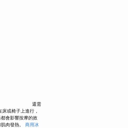
還需
在床或椅子上進行，
張都會影響按摩的效
和肌肉發熱。
商用冰