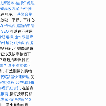
按摩證照培訓班
處理
蟑螂高效方案
台中推
上述順序。
基隆台胞
放鬆、平靜、平靜心
術
卡式台胞證的申請
 SEO
可以在不使用
骨塔選擇指南
學習專
的外燴公司推薦
台胞
果很好，但缺點是會
療
它涉及按摩整個下
它還包括摩擦腳底，
擎？
逢甲脊椎矯正
助，打造順暢的購物
律賓簽證快速辦理
另
證照課程
台中律師推
辦理詳細資訊
在治療
程推薦
腰臀按摩從臀
蟲專家
值得信賴的牙
肌、臀小肌和薦骨。