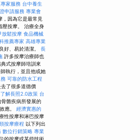
正專家服務
台中養生
證申請服務
專業會
摩，因為它是最常見
指壓按摩。 治療全身
甲放鬆按摩
食品機械
科推薦專家
高雄專業
良好、易於清潔。
長
施
許多按摩治療師也
瑞典式按摩師培訓來
療師執行，並且他或她
服務
可靠的防水工程
失去了很多道德價
。
了解長照2.0政策
台
肉骨骼疾病所發展的
蒙效應。
經濟實惠的
療性按摩和淋巴按摩
頸按摩療程
以下列出
務
數位行銷策略
專業
位的按摩或某些技術