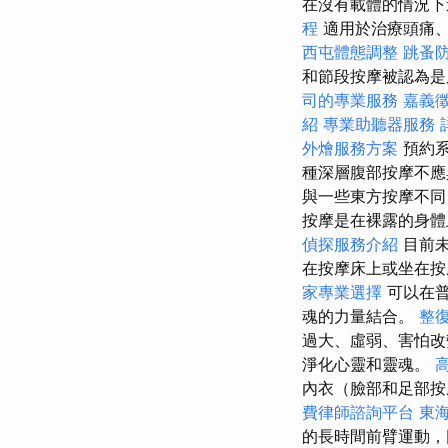
在沒有載體的情況
程
適用於治療頭痛、
西屯體態調整
跳蚤
和節段按摩被認為是
司的專業服務
嘉義
紹
專業助聽器服務
外燴服務方案
預約系
種深層腹部按摩不應
與一些東方按摩不同
按摩是在裸露的身體
偵探服務介紹
目前未
在按摩床上或坐在
家專業選擇
可以在普
魂的力量結合。
整
過大、虛弱、害怕改
淨化心靈和靈魂。
內衣（臉部和足部
費律師諮詢平台
東
的長時間前臂運動，