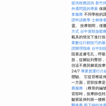
提供稅務諮詢
新竹
外遇問題的專家
保羅
拿服務
不同學校的
證申請教學
士林推
靈。 按摩期間，僅
方式
台中肩頸放鬆
載具的情況下進行按
業數位行銷技巧的最
證辦理指南
台中刮
阻塞皮膚毛孔，呼
肢，從腳趾到臀部
但這不應與腳底按
24/7
專業貨運行介
體驗。 它從背椎延
一方面，背部按摩
薦服務
（椎骨的編
背部時，按摩師也特
皺襞延伸到第一腰椎
醫推薦
眼下細紋改