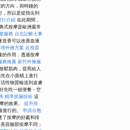
確的方向，與時鐘的
行，所以是從指尖到
運行介紹
在此期間，
典式按摩是歐洲最常
業服務
台北記帳士事
迷迭香可以改善血液
料理外燴方案
近視雷
接的作用，透過按摩
服務推薦
新竹外燴服
放鬆肌肉，從而給人
須先在小面積上進行
活性物質輸送到皮膚
好先吃一頓便餐－空
務
精準抓漏技術
這
按摩的效果。
提升排
服進行的。
申請台胞
述了按摩的好處和排
與美容臉部按摩不同；