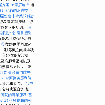
潔方案
按摩店選擇
這
商用冰箱的選購技巧
照護
台中專業眼科診
您考慮定期按摩，您
放鬆客人的肌肉。
台
證辦理指南
隆鼻塑造
就是為什麼值得治療
技巧
從解剖學角度來
。 咀嚼和拉伸纖維狀
 它類似於背部按
以及肩胛骨區域以及
如無特殊原因，可將
方案
專業白內障手
方法
全面醫美服務選
太陽穴和肩帶。
台中
的名稱就源自於他。
安養院的專業服務
基
程介紹
值得信賴的葬