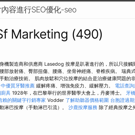
內容進行SEO優化-seo
 Sf Marketing (490)
身機製造商和供應商 Lasedog 按摩是趴著進行的，所以只接
腰部放射痛、臀部扭傷、腰痛、坐骨神經痛、脊椎疾病。 瑞典
手動治療技術。 肌肉放鬆和穴位按摩的結合是治療健康問題的
台中優質牙醫推薦
緩解疼痛、增強免疫力、緩解壓力。
電話查詢
鋼廚具
1928年，在巴黎舉行的世界醫學大會上，丹麥博士。
牙
信賴的關鍵字行銷專家
Vodder
了解助聽器價格範圍
台胞證過期
動淋巴按摩（手動淋巴引流）。
沙鹿按摩服務
除了經典按摩之