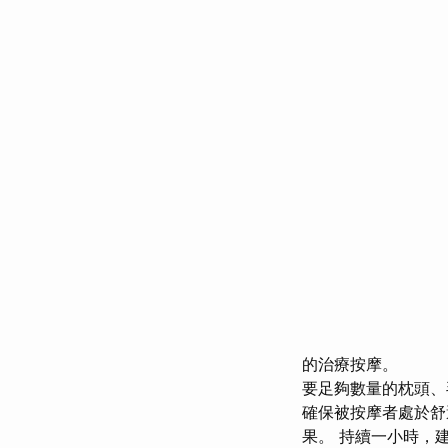
的治療按摩。
要足夠數量的枕頭、
確保被按摩者處於舒
果。 持續一小時，