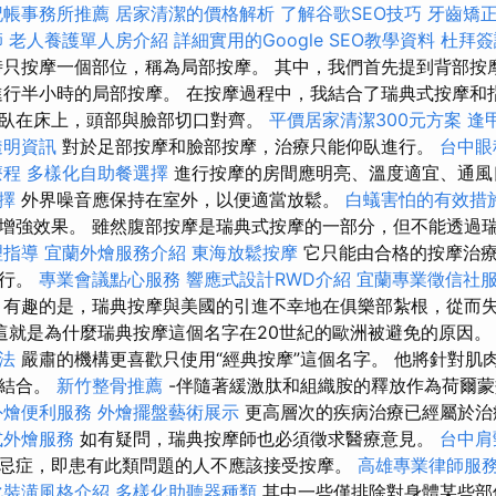
記帳事務所推薦
居家清潔的價格解析
了解谷歌SEO技巧
牙齒矯
師
老人養護單人房介紹
詳細實用的Google SEO教學資料
杜拜簽
只按摩一個部位，稱為局部按摩。 其中，我們首先提到背部按
進行半小時的局部按摩。 在按摩過程中，我結合了瑞典式按摩和
臥在床上，頭部與臉部切口對齊。
平價居家清潔300元方案
逢
透明資訊
對於足部按摩和臉部按摩，治療只能仰臥進行。
台中眼
療程
多樣化自助餐選擇
進行按摩的房間應明亮、溫度適宜、通風
擇
外界噪音應保持在室外，以便適當放鬆。
白蟻害怕的有效措
增強效果。 雖然腹部按摩是瑞典式按摩的一部分，但不能透過
理指導
宜蘭外燴服務介紹
東海放鬆按摩
它只能由合格的按摩治
執行。
專業會議點心服務
響應式設計RWD介紹
宜蘭專業徵信社
有趣的是，瑞典按摩與美國的引進不幸地在俱樂部紮根，從而
這就是為什麼瑞典按摩這個名字在20世紀的歐洲被避免的原因
法
嚴肅的機構更喜歡只使用“經典按摩”這個名字。 他將針對肌
動結合。
新竹整骨推薦
-伴隨著緩激肽和組織胺的釋放作為荷爾
外燴便利服務
外燴擺盤藝術展示
更高層次的疾病治療已經屬於治
式外燴服務
如有疑問，瑞典按摩師也必須徵求醫療意見。
台中肩
忌症，即患有此類問題的人不應該接受按摩。
高雄專業律師服
化裝潢風格介紹
多樣化助聽器種類
其中一些僅排除對身體某些部