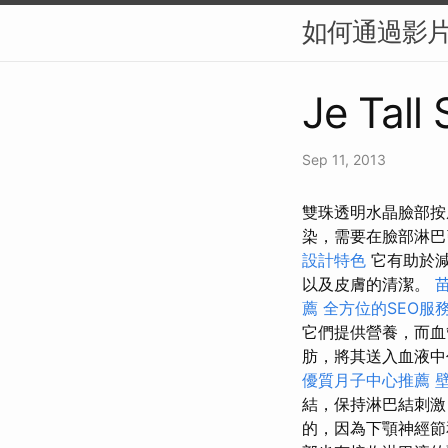
如何通過影片
Je Tall
Sep 11, 2013
雙珠透明水晶臉部按摩工
染，需要在臉部淋巴
設計特色
它有助於減
以及皮膚的清潔。
薦
全方位的SEO服
它們提供營養，而血
肪，將其送入血液中
優質月子中心推薦
結，保持淋巴結刺激
的，因為下顎神經