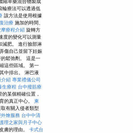
藥濃縮草藥混合物製成
滾輪療法可以透過低
療
該方法是使用根據
復治療
施加的時間、
按摩療程介紹
旋轉方
速度的變化可以測量
和減肥。 進行臉部淋
弄傷自己並留下妊娠
的鬆弛劑。 這是一
縮這些區域。 第一
其中排出。 淋巴液
所介紹
專業禮儀公司
養生療程
台中撥筋療
管的某個精確位置，
發育的真正中心。
柬
獲取有關入侵者類型
型外燴服務
台中中清
護理之家與月子中心
皮膚的理由。
卡式台