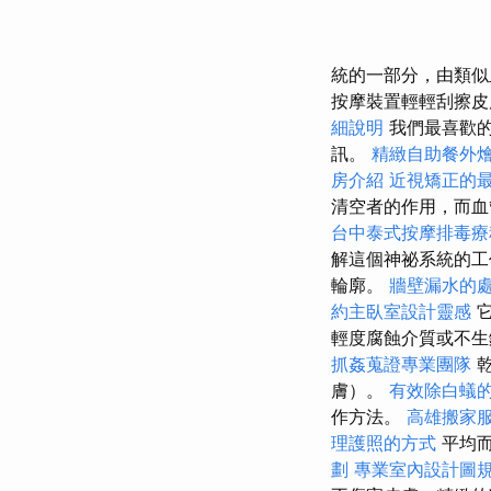
統的一部分，由類似
按摩裝置輕輕刮擦
細說明
我們最喜歡的
訊。
精緻自助餐外
房介紹
近視矯正的
清空者的作用，而血
台中泰式按摩排毒
解這個神祕系統的
輪廓。
牆壁漏水的
約主臥室設計靈感
它
輕度腐蝕介質或不生
抓姦蒐證專業團隊
乾
膚）。
有效除白蟻
作方法。
高雄搬家
理護照的方式
平均而
劃
專業室內設計圖