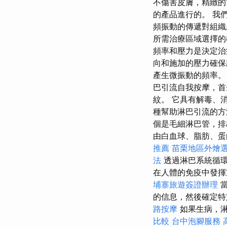
不傷害皮膚，精緻的
的產品進行的。 我
頻振動的傳遞對組
所需治療區域選擇
頻率和壓力是決定治
向和施加的壓力確
產生微振動的頻率
巴引流自我按摩，首
紋。 它具有解毒、
種幫助淋巴引流的方
個是毛細淋巴管，排
由白血球、脂肪、蛋
推薦
苗栗地區外燴
法
透過淋巴系統循環
在人體的免疫中發揮
埔寨旅遊簽證辦理
當
的信息，然後確定特
路按摩
如果生病，
比較
台中泡腳服務