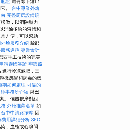
台胞證
還有頦下淋巴
用它。
台中專業外燴
指南
完整廚房設備規
這樣做，以消除壓力
以消除多餘的液體和
非常方便，可以幫助
蘭外燴服務介紹
臉部
美服務選擇
專業會計
巴西手工技術的完美
申請泰國簽證
辦護照
先進行冷凍減肥，三
患輕微感冒和病毒的機
過期如何處理
可靠的
律師事務所介紹
淋巴
素。 儀器按摩對組
服務
外燴推薦名單
如
。
台中中清路按摩
因
葬費用詳細分析
SEO
感染，血栓或心臟問