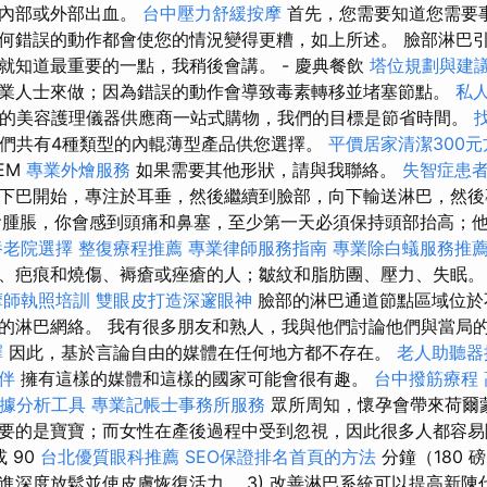
和內部或外部出血。
台中壓力舒緩按摩
首先，您需要知道您需要
何錯誤的動作都會使您的情況變得更糟，如上所述。 臉部淋巴
就知道最重要的一點，我稍後會講。 - 慶典餐飲
塔位規劃與建
業人士來做；因為錯誤的動作會導致毒素轉移並堵塞節點。
私
驗的美容護理儀器供應商一站式購物，我們的目標是節省時間。
們共有4種類型的內輥薄型產品供您選擇。
平價居家清潔300元
EM
專業外燴服務
如果需要其他形狀，請與我聯絡。
失智症患
下巴開始，專注於耳垂，然後繼續到臉部，向下輸送淋巴，然後
會腫脹，你會感到頭痛和鼻塞，至少第一天必須保持頭部抬高；
養老院選擇
整復療程推薦
專業律師服務指南
專業除白蟻服務推
、疤痕和燒傷、褥瘡或痤瘡的人；皺紋和脂肪團、壓力、失眠
摩師執照培訓
雙眼皮打造深邃眼神
臉部的淋巴通道節點區域位於
的淋巴網絡。 我有很多朋友和熟人，我與他們討論他們與當局
擇
因此，基於言論自由的媒體在任何地方都不存在。
老人助聽器
伴
擁有這樣的媒體和這樣的國家可能會很有趣。
台中撥筋療程
cs數據分析工具
專業記帳士事務所服務
眾所周知，懷孕會帶來荷爾
要的是寶寶；而女性在產後過程中受到忽視，因此很多人都容易
或 90
台北優質眼科推薦
SEO保證排名首頁的方法
分鐘（180 
進深度放鬆並使皮膚恢復活力。 3) 改善淋巴系統可以提高新陳