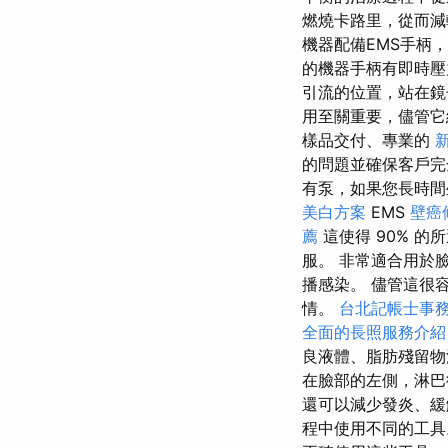
燃燒卡路里，從而減
機器配備EMS手柄
的機器手柄有即時壓
引流的位置，站在鏡
用至關重要，儘管
樣品交付、專業的
的問題並確保客戶
有泵，如果您長時間
美白方案
EMS
壁癌
薦
這使得 90% 
服。 非常適合用於
播感染。 儘管這很
情。
台北記帳士事
全面的長照服務介紹
良液體、脂肪殘留
在臉部的左側，淋
還可以減少發炎、緩
程中使用不同的工