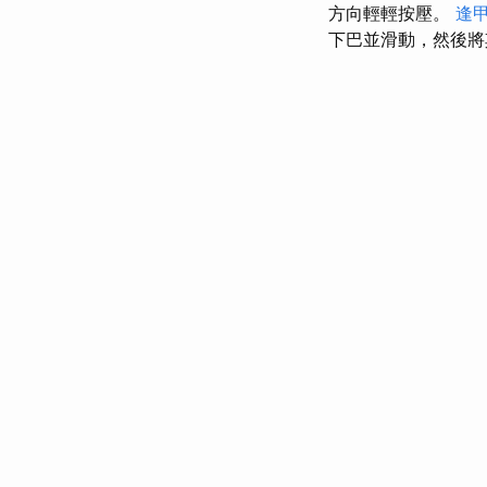
方向輕輕按壓。
逢
下巴並滑動，然後將