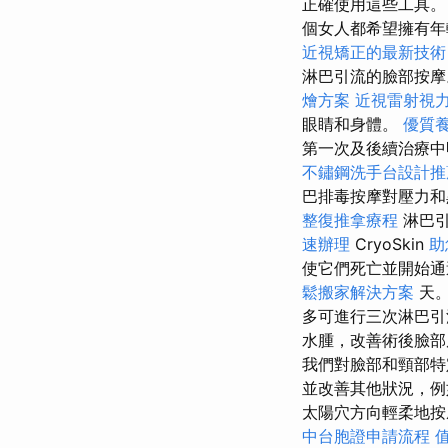
正確使用這些工具
個女人都希望擁有年
近視矯正的最新技術
淋巴引流的臉部按摩
燴方案
近視雷射視
眼睛和身體。
優質
第一次及後續治療
不鏽鋼洗手台設計推
巴排毒按摩對壓力和黑眼
整復推拿療程
淋巴引
速辦理
CryoSkin
助
使它們死亡並開始通
鬆搬家解決方案
天
多可進行三次淋巴引
水腫，改善術後臉部
我們對臉部和頸部特
並改善其他狀況，
太陽穴方向輕柔地
中台胞證申請流程