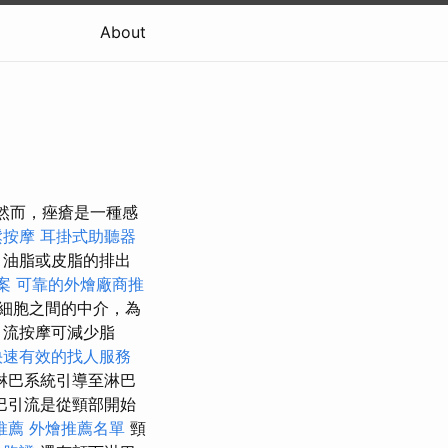
About
p 然而，痤瘡是一種感
鬆按摩
耳掛式助聽器
、油脂或皮脂的排出
案
可靠的外燴廠商推
細胞之間的中介，為
引流按摩可減少脂
快速有效的找人服務
淋巴系統引導至淋巴
巴引流是從頸部開始
推薦
外燴推薦名單
頸