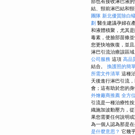
部也有接收淋巴液的
結、頸前淋巴結和頸
團隊
新北優質除白
劃
醫生建議孕婦在產
和液體積聚，尤其
毒素，使臉部苗條並
您更快地恢復，並且
淋巴引流治療該區域
公司服務
這項
高品
結合。
換護照的簡
所需文件清單
這種治
天後進行淋巴引流，
會；這有助於您的身
外燴廠商推薦
全方
引流是一種治療性按
織施加波動壓力，從
果您需要任何說明或
為一個人認為那是在
是什麼意思？
它幾乎