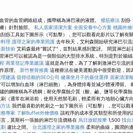
血管的血管網絡組成，攜帶稱為淋巴液的液體。
撥筋療法
刮痧
皮膚）針對臉部。
私人居家清潔方案
全面安養中心方案
桃園外燴
刮痧工具如下圖所示（可點擊），您可以觀看此影片以了解有
燴料理
護理之家的專業照護
去年秋天，艾利森開始研究淋巴引
最新技術
艾莉森最終“嘗試了”，並對結果感到驚訝。 間質淋巴起
管淋巴可以被認為是一個類似的大型排水系統，特別是對於腸絨
療程
商業登記專業建議
這就是為什麼，為了了解刺激淋巴引流的
工作原理。
新竹整骨推薦
這種療法在健美運動員中很受歡迎，因
處理建議
值得信賴的SEO公司
健康坐月子的最佳選擇
居家清潔
可以增加白血球（淋巴細胞），為身體排毒並減少體液滯留。 
鏽的鋼種稱為不銹鋼；耐化學腐蝕介質（酸、鹼、鹽等化學腐蝕
刷（通常在淋浴前，使用天然鬃毛刷，輕柔而有力地朝心臟方
的方法
我們最喜歡的乾刷之一如下圖所示（可點擊），您可以觀
服務專家
了解Buffet外燴價格
該程序的成本受其類型和所使用的
言，莫斯科一張臉的淋巴引流價格在
烏日放鬆按摩
1,500
找台
規劃
盧比之間。
台北護理之家的專業服務
柔和的曲線，圓潤的邊