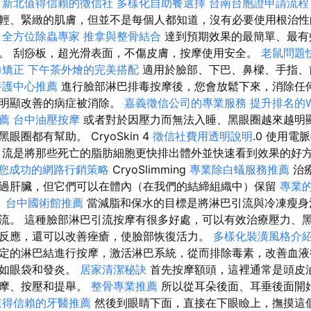
。
新北值得信賴的徵信社
多樣化自助餐選擇
台南台胞證申請流程
輕、緊緻的肌膚，但並不是每個人都知道，沒有必要使用根治性
全方位除蟲專家
推拿與整骨結合
達到預期效果的最簡單、最有
。 刮痧板，超光滑表面，不傷皮膚，按摩使用安全。
老鼠問題
力矯正
下午茶外燴的完美搭配
適用於臉部、下巴、鼻樑、手指、
養護中心推薦
進行臉部淋巴排毒按摩後，您會放鬆下來，消除任
中明顯改善的病症被消除。
嘉義徵信公司的專業服務
提升排名的Wo
薦
台中油壓按摩
或者對於因壓力而無法入睡、黑眼圈越來越明
圈都有幫助。 CryoSkin 4
徵信社費用透明說明
.0 使用
流是將那些死亡的脂肪細胞更快排出體外並快速看到效果的好
您成功的網路行銷策略
CryoSlimming
專業除白蟻服務推薦
治
過肝臟，但它們可以在體內（在我們的結締組織中）保留
專業
。
台中國術館推薦
當減脂和保水的目標是將淋巴引流與冷凍瘦身
流。 這種臉部淋巴引流按摩有很多好處，可以有效治療壓力、
反應，還可以改善痤瘡，使臉部恢復活力。
多樣化裝潢風格介
定的淋巴結進行按摩，激活淋巴系統，從而排除毒素，改善血液
例如眼袋和發炎。
居家清潔秘訣
首先按摩額頭，這裡通常是頭皮
按摩、按壓和提舉。
整骨專業推薦
所以從耳朵後面、耳垂後面開
值得信賴的牙醫推薦
然後到眼睛下面，直接在下眼瞼上，撫摸這