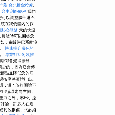
推薦
台北推拿按摩
.
薦
台中刮痧療程
我們
您可以調整臉部淋巴
系統在我們體內的作
議點心服務
天的快速
人員隨時可以回答您
例如，由於淋巴系統沒
脹。
快速提升膚色的
孔。
專業打掃阿姨推
刮痧都會覺得很舒
禁忌的，因為它會傳
些節點並降低您的病
過按摩將液體排出。
環，淋巴管打開讓不
淋巴循環走向右側，
壓力之外，淋巴引流
據評論，許多人在過
或其他損傷，您必須