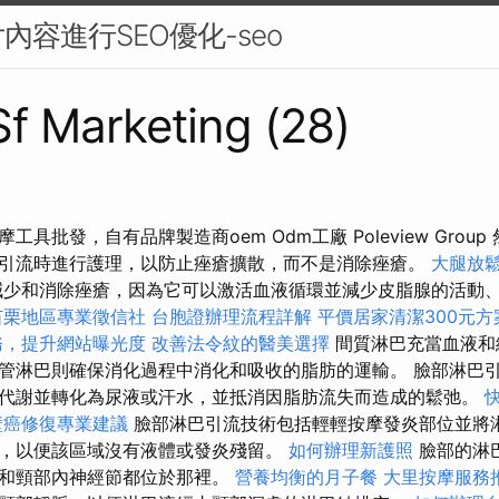
內容進行SEO優化-seo
 Sf Marketing (28)
具批發，自有品牌製造商oem Odm工廠 Poleview Grou
引流時進行護理，以防止痤瘡擴散，而不是消除痤瘡。
大腿放
少和消除痤瘡，因為它可以激活血液循環並減少皮脂腺的活動
苗栗地區專業徵信社
台胞證辦理流程詳解
平價居家清潔300元方
務，提升網站曝光度
改善法令紋的醫美選擇
間質淋巴充當血液和
管淋巴則確保消化過程中消化和吸收的脂肪的運輸。 臉部淋巴
代謝並轉化為尿液或汗水，並抵消因脂肪流失而造成的鬆弛。
壁癌修復專業建議
臉部淋巴引流技術包括輕輕按摩發炎部位並將
，以便該區域沒有液體或發炎殘留。
如何辦理新護照
臉部的淋
節和頸部內神經節都位於那裡。
營養均衡的月子餐
大里按摩服務