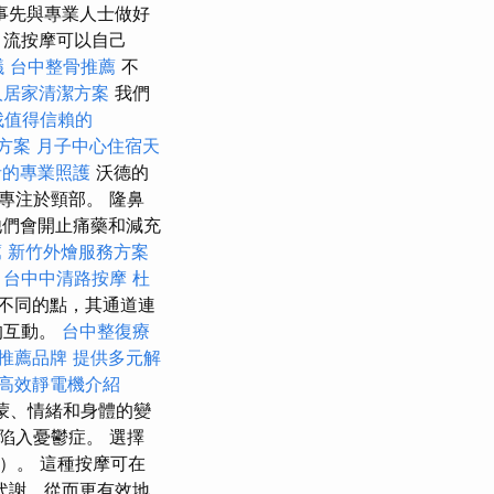
事先與專業人士做好
引流按摩可以自己
議
台中整骨推薦
不
人居家清潔方案
我們
找值得信賴的
方案
月子中心住宿天
者的專業照護
沃德的
專注於頸部。 隆鼻
他們會開止痛藥和減充
薦
新竹外燴服務方案
。
台中中清路按摩
杜
不同的點，其通道連
的互動。
台中整復療
推薦品牌
提供多元解
高效靜電機介紹
蒙、情緒和身體的變
陷入憂鬱症。 選擇
磅）。 這種按摩可在
代謝，從而更有效地