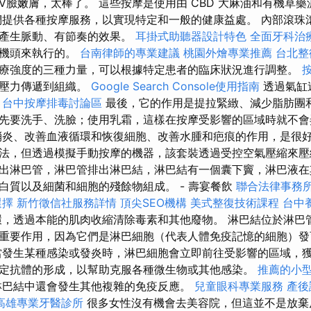
V臉嫩膚，太棒了。 這些按摩是使用由 CBD 大麻油和有機草
們提供各種按摩服務，以實現特定和一般的健康益處。 內部滾珠
織產生脈動、有節奏的效果。
耳掛式助聽器設計特色
全面牙科治
的機頭來執行的。
台南律師的專業建議
桃園外燴專業推薦
台北整
療強度的三種力量，可以根據特定患者的臨床狀況進行調整。
保壓力傳遞到組織。
Google Search Console使用指南
透過氣缸
。
台中按摩排毒討論區
最後，它的作用是提拉緊緻、減少脂肪團
先要洗手、洗臉；使用乳霜，這樣在按摩受影響的區域時就不會
消炎、改善血液循環和恢復細胞、改善水腫和疤痕的作用，是很好
法，但透過模擬手動按摩的機器，該套裝透過受控空氣壓縮來壓
出淋巴管，淋巴管排出淋巴結，淋巴結有一個囊下竇，淋巴液在
白質以及細菌和細胞的殘餘物組成。 - 壽宴餐飲
聯合法律事務
選擇
新竹徵信社服務詳情
頂尖SEO機構
美式整復技術課程
台中
，透過本能的肌肉收縮清除毒素和其他廢物。 淋巴結位於淋巴
重要作用，因為它們是淋巴細胞（代表人體免疫記憶的細胞）
發生某種感染或發炎時，淋巴細胞會立即前往受影響的區域，
定抗體的形成，以幫助克服各種微生物或其他感染。
推薦的小
淋巴結中還會發生其他複雜的免疫反應。
兒童眼科專業服務
產後
高雄專業牙醫診所
很多女性沒有機會去美容院，但這並不是放棄