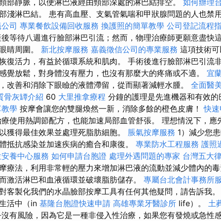
頸部靜脈，以便淋巴液經由頸部深處的淋巴結排空。
如何辦理
部淺淋巴結。 患有高血壓、支氣管氣喘和甲狀腺問題的人也禁
蟻公司
專業餐飲設備回收服務
換護照的簡單教學
公司登記流程
後等待八週進行臉部淋巴引流；然而，物理治療師更願意盡快
是眼睛周圍。
新北按摩服務
嘉義徵信公司的專業服務
這項技術可
恢復活力，有益於循環系統和肌肉。 手術後進行臉部淋巴引流
感覺放鬆，對身體沒有壓力，也沒有那麼大的疼痛或不適。
宜
，改善和消除下眼瞼的液體滯留，從而顯著減輕水腫。
全面醫
質骨灰罈介紹
60
大里推拿療程
分鐘的護理是先進機器和有效的
單教學
按摩會讓您的雙腿煥然一新，消除多餘的橙色皮膚！
快速
療使用熱調節配方，也能加速局部血管舒張。 理想情況下，應
以獲得最佳效果並處理死脂肪細胞。
脹氣按摩服務
1）減少您
體抵抗感染並加速疾病的癒合和康復。
專業防水工程服務
護照
位安養中心服務
如何申請台胞證
處理外遇問題的專家
台灣五大
摩療法，利用非常輕的壓力來增加淋巴液的流動並減少體內的毒
而激活淋巴和血液循環並破​​壞脂肪儲存。
專屬台北會計事務所
對客製化我們的水晶臉部按摩工具有任何其他疑問，請告訴我
生活中（in
基隆台胞證快速申請
高雄專業牙醫診所
life）。
土
沒有風險，因為它是一種非侵入性治療，如果您有發燒或急性