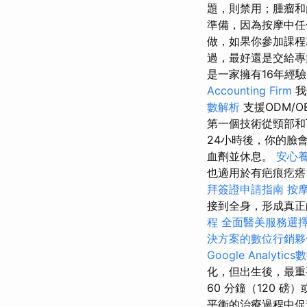
題，則禁用；腫瘤
準備，因為按摩中任
做，如果你參加課程
過，最好還是交給專
是一家擁有16年經
Accounting Firm
我
數解析
支援ODM/O
第一個技術從頸部和
24小時後，你的臉
血劑並休息。
安心
也適用於有疤痕疙瘩
拜簽證申請指南
按
接到全身，形成真正
程
全面醫美服務選
決方案的數位行銷夥
Google Analyti
化，但出生後，最重
60 分鐘（120 磅）
平衡的治療過程中促