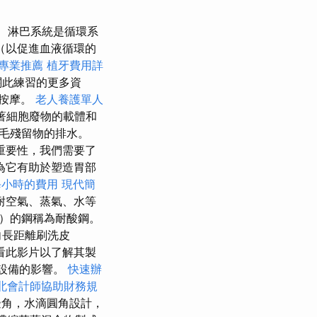
淋巴系統是循環系
（以促進血液循環的
專業推薦
植牙費用詳
關此練習的更多資
流按摩。
老人養護單人
著細胞廢物的載體和
毛殘留物的排水。
重要性，我們需要了
為它有助於塑造胃部
每小時的費用
現代簡
耐空氣、蒸氣、水等
）的鋼稱為耐酸鋼。
向長距離刷洗皮
看此影片以了解其製
設備的影響。
快速辦
北會計師協助財務規
角，水滴圓角設計，