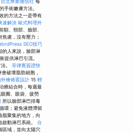
台北專業徵信社
每
的手術嫩膚方法。
效的方法之一是帶有
快速解決
歐式料理外
前額、頸部、臉部、
何焦慮，沒有壓力；
rdPress SEO技巧
顯的人來說，臉部淋
電脈衝提供淋巴引流。
方法。
菲律賓簽證快
療會破壞脂肪細胞，
的外燴佈置設計
15
輕
治療結合時，每週最
黑眼圈、眼袋、疲勞
紹
所以臉部淋巴排毒
循環；避免液體滯留
油脂聚集的地方，向
始啟動淋巴系統。
台
個區域，並向太陽穴