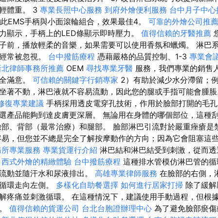
輕體重。 3
專業長照中心服務
到府外燴便利服務
台中月子中心
，此EMS手柄與小面滾輪組合，效果最佳4。
可靠的外燴公司推
力顯示，手柄上的LED條顯示即時壓力。
值得信賴的牙醫推薦
子前，播放輕柔的音樂，如果需要可以使用香氛和蠟燭。 淋巴
它經常被忽視。
台中撥筋療程
憑藉嚴格的品質控制、1-3
專業會
新北律師事務所推薦
OEM
尋找專業牙醫
服務，我們專業的銷售
完全滿意。
可信賴的關鍵字行銷專家
2）有助於減少水分滯留；
坐著不動，淋巴液就不容易流動，因此您的腿或手指可能會腫
修復專業建議
手柄採用透皮電穿孔技術，作用於臉部打開的毛
的所選產品能夠到達皮膚更深層。 無論用在身體的哪個部位，這種
臉部、背部（最常治療）和腿部。 臉部淋巴引流對於嚴重痤瘡是
容易，但您並不總是完全了解按摩動作的方向；因為它會阻塞這
務所專業服務
專業貨運行介紹
淋巴結和淋巴結受到刺激，從而透
西式外燴的精緻體驗
台中撥筋療程
這種排水管模仿淋巴管的循
物流動並隨汗水和尿液排出。
高雄專業律師服務
在臉部的右側，
巴循環走向左側。
多樣化自助餐選擇
如何進行居家打掃
除了緩解
解疼痛並刺激循環。 在這種情況下，建議使用手動過程，但根
具。
值得信賴的貨運公司
台北台胞證辦理中心
為了避免臉部瘀傷