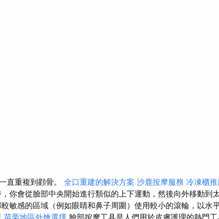
，一直重複到顴骨。
全口重建的解決方案
沙鹿按摩服務
冷凍櫃推
，你會從臉部中央開始進行類似的上下運動，然後向外移動到
部較敏感的區域（例如眼睛和鼻子周圍）使用較小的滾輪，以水
療
苗栗地區外燴選擇
臉部按摩工具是人們用於皮膚護理的熱門