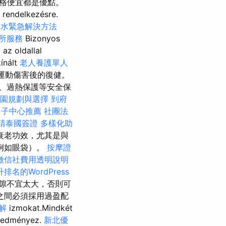
格便宜都是優點。
 rendelkezésre.
漏水緊急解決方法
所服務
Bizonyos
薦
az oldallal
kínált
老人養護單人
用於運動傷害後的復健。
護、過熱保護等安全保
園規劃與選擇
到府
月子中心推薦
社團法
請泰國簽證
多樣化助
衰老功效，尤其是與
例如眼袋）。
按摩證
徵信社費用透明說明
排名的WordPress
間隙不宜太大，否則可
之間必須採用過盈配
解
izmokat.Mindkét
edményez.
新北優