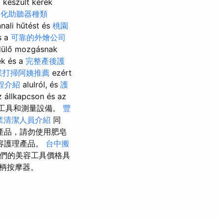
案
készült kerek
樣化助聽器種類
ali hűtést és
桃園
s a
可靠的外燴公司
ülő mozgásnak
ek és a
完整產後護
業打掃阿姨推薦
ezért
程介紹
alulról, és
護
 állkapcson és az
檢驗工具和測量設備。
豐
業清潔人員介紹
同
產品，請勿使用肥皂
容護理產品。
台中搬
們的美容工具價格具
柄按摩器。