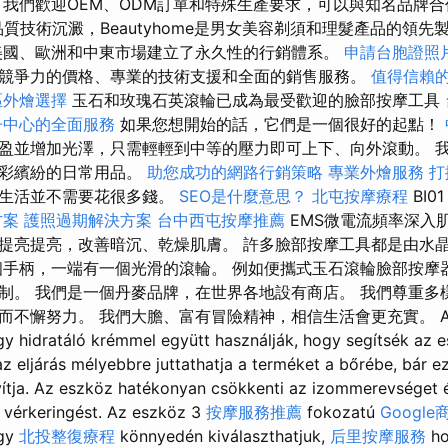
我們歡迎OEM、ODM訂單和特殊生產要求，可以與知名品牌
質技術沉澱，Beautyhome是男女美容剃須和理髮產品的領
國、歐洲和中東市場建立了永久性的行銷體系。
申請台胞證照
競爭力的價格、專業的技術支援和全面的銷售服務。
值得信賴
區外燴選擇
玉石和玫瑰石英滾輪已成為最受歡迎的臉部按摩工具
子中心的全面服務
如果您想開始的話，它們是一個很好的起點！
盈並增加光澤，只需輕輕到中等的壓力即可上下、向外滾動。 
色彩繽紛的日常用品。
助您成功的網路行銷策略
專業外燴服務
打
的生活並不需要花很多錢。
SEO是什麼意思？
北屯按摩療程
BI0
方案
護照過期解決方案
台中西屯按摩推薦
EMS微電流頻率深入
提亮提亮，改善暗沉、乾燥肌膚。 許多臉部按摩工具都是由水
個手柄，一端有一個光滑的滾輪。 例如便攜式玉石滾輪臉部按摩
制。 我們是一個丹麥品牌，在世界各地設有商店。 我們尊重多
不懈努力。 我們大膽、富有冒險精神，相信生活會更充實。 A gö
vagy hidratáló krémmel együtt használják, hogy segítsék az 
az eljárás mélyebbre juttathatja a terméket a bőrébe, bár 
ítja. Az eszköz hatékonyan csökkenti az izommerevséget és
 vérkeringést. Az eszköz 3
按摩服務推薦
fokozatú
Googl
így
北投整復療程
könnyedén kiválaszthatjuk,
后里按摩服務
ho