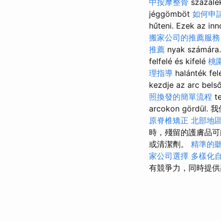
中按摩整骨
százal
jéggömböt
如何申
hűteni. Ezek az in
搬家公司的推薦服務
推薦
nyak számára.
felfelé és kifelé
桃
理指導
halánték fel
kezdje az arc bels
照換發的簡單流程
te
arcokon gö
原脊椎矯正
北部地
時，殘留的護膚品可
或清潔劑。
精準的
家公司選擇
多樣化
有競爭力，同時提供