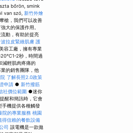
szta bőrön, smink
ól van szó,
新竹外燴
層組織按摩槍，我們可以改善
有強大的保護作用。
液流動，有助於提亮
音波拉皮緊緻肌膚
護
美容工廠，擁有專業
20℃1-2秒，時間過
和減輕肌肉疼痛的
專業的銷售團隊，他
養院
了解長照2.0政策
證申請
●
新竹撥筋
信社價位範圍
●迷你
有提醒和簡訊時，它會
型手機提供各種觸發
養院的專業服務
桃園
值得信賴的餐飲設備
公司
該電機是一款拋