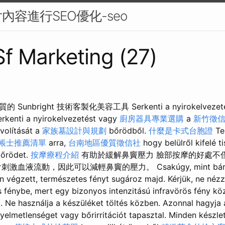
內容進行SEO優化-seo
 Sf Marketing (27)
nbright 技術客製化美容工具 Serkenti a nyirokelvezetés
rkenti a nyirokelvezetést vagy
廚房器具專業選購
a
新竹徵
volítását a
家族墓設計與規劃
bőrödből.
什麼是卡式台胞證
Te
帳士推薦清單
arra,
台南地區優質徵信社
hogy belülről kifelé t
őrödet.
按摩療程介紹
有助於緩解鼻竇壓力 臉部按摩的好處不
血液流動，因此可以減輕鼻竇的壓力。 Csakúgy, mint bárm
án végzett, természetes fényt sugároz majd. Kérjük, ne néz
s fénybe, mert egy bizonyos intenzitású infravörös fény kö
z. Ne használja a készüléket töltés közben. Azonnal hagyja
nyelmetlenséget vagy bőrirritációt tapasztal. Minden készl