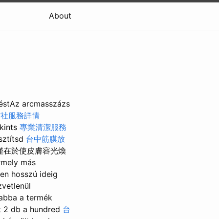
About
tAz arcmasszázs
信社服務詳情
kints
專業清潔服務
isztítsd
台中筋膜放
僅在於使皮膚容光煥
ely más
zen hosszú ideig
zvetlenül
 abba a termék
et 2 db a hundred
台