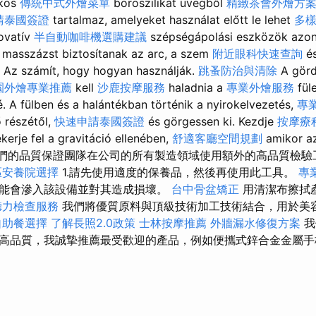
ékos
傳統中式外燴菜單
boroszilikát üvegből
精緻茶會外燴方
請泰國簽證
tartalmaz, amelyeket használat előtt le lehet
多
novatív
半自動咖啡機選購建議
szépségápolási eszközök azonn
masszázst biztosítanak az arc, a szem
附近眼科快速查詢
é
 Az számít, hogy hogyan használják.
跳蚤防治與清除
A görd
園外燴專業推薦
kell
沙鹿按摩服務
haladnia a
專業外燴服務
fül
é. A fülben és a halántékban történik a nyirokelvezetés,
專
ő részétől,
快速申請泰國簽證
és görgessen ki. Kezdje
按摩療
kerje fel a gravitáció ellenében,
舒適客廳空間規劃
amikor az
rdül. 我們的品質保證團隊在公司的所有製造領域使用額外的高品質
區安養院選擇
1.請先使用適度的保養品，然後再使用此工具。
專
能會滲入該設備並對其造成損壞。
台中骨盆矯正
用清潔布擦拭
聽力檢查服務
我們將優質原料與頂級技術加工技術結合，用於美
自助餐選擇
了解長照2.0政策
士林按摩推薦
外牆漏水修復方案
我
高品質，我誠摯推薦最受歡迎的產品，例如便攜式鋅合金金屬手