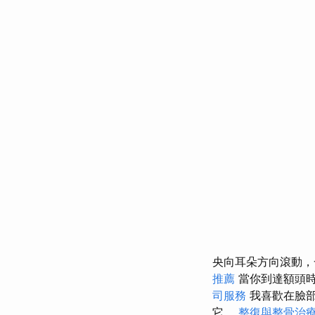
央向耳朵方向滾動
推薦
當你到達額頭時
司服務
我喜歡在臉
它。
整復與整骨治