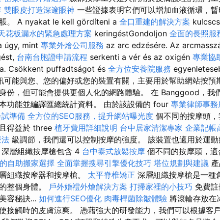
容
雙眼皮打造深邃眼神
一些證據表明它們可以增加血液循環，暫
yakat le kell gördíteni a
全口重建的解決方案
kulcsc
天花板漏水的緊急處理方案
keringéstGondoljon
全面的長照服
 úgy, mint
專業外燴公司服務
az arc edzésére. Az arcmasszá
gést,
台南台胞證申請流程
serkenti a vér és az oxigén
專業協
ba. Csökkent puffadtságot és
全方位安養院服務
egyenletese
. 這些資訊可能與您、您的偏好或您的裝置有關，主要用於幫助網站按
份，但可能會提供更個人化的網路體驗。 在 Banggood，我們使用
功能並編譯匯總統計資料。 由於該設備的 four
專業律師事務
考試準備
全方位的SEO服務，提升網站曝光度
個不同的按摩頭，
得益於 three
植牙費用詳細說明
台中居家清潔專家
企業記帳
療法
級調節，我們還可以控制按摩的強度。 該裝置也適用於運動
 深層組織按摩槍包含 4
台中泰式放鬆按摩
個不同的按摩頭，適
的自助搬家選擇
全面掌握搜尋引擎優化技巧
塔位規劃與建議
產
深層組織按摩器和按摩槍。
太平脊椎矯正
深層組織按摩槍是一種
外的整個身體。
戶外婚禮外燴解決方案
打掃家裡的小技巧
免費註
容秘訣...
如何進行SEO優化
肉毒桿菌除皺體驗
將滾輪存放在
使接觸時的皮膚涼爽。 憑藉強大的研發能力，我們可以根據客