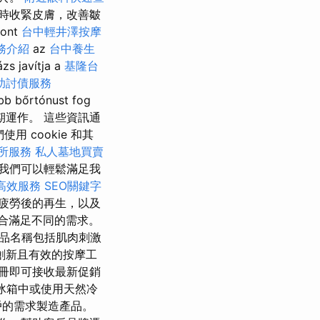
時收緊皮膚，改善皺
sont
台中輕井澤按摩
務介紹
az
台中養生
zs javítja a
基隆台
助討債服務
bb bőrtónust fog
預期運作。 這些資訊通
 cookie 和其
所服務
私人墓地買賣
我們可以輕鬆滿足我
高效服務
SEO關鍵字
疲勞後的再生，以及
合滿足不同的需求。
品名稱包括肌肉刺激
創新且有效的按摩工
冊即可接收最新促銷
冰箱中或使用天然冷
戶的需求製造產品。