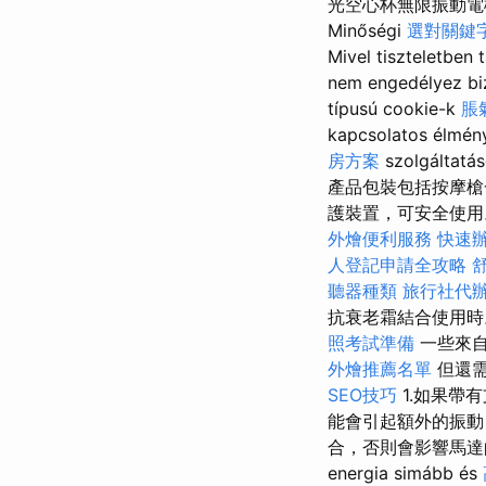
光空心杯無限振動電
Minőségi
選對關鍵
Mivel tiszteletben
nem engedélyez b
típusú cookie-k
脹
kapcsolatos élmén
房方案
szolgál
產品包裝​​包括按
護裝置，可安全使用。
外燴便利服務
快速
人登記申請全攻略
聽器種類
旅行社代
抗衰老霜結合使用
照考試準備
一些來
外燴推薦名單
但還需
SEO技巧
1.如果帶
能會引起額外的振
合，否則會影響馬達的振動輸
energia simább és