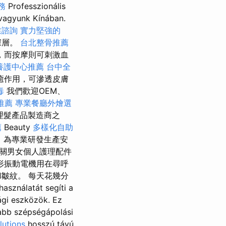
務
Professzionális
 vagyunk Kínában.
業諮詢
實力堅強的
深層。
台北整骨推薦
，而按摩則可刺激血
養護中心推薦
台中全
癒作用，可滲透皮膚
毒
我們歡迎OEM、
推薦
專業餐廳外燴選
和理髮產品製造商之
薦
Beauty
多樣化自助
年，為專業研發生產安
關男女個人護理配件
形振動電機用在尋呼
皺紋。 每天花幾分
használatát segíti a
gi eszközök. Ez
abb szépségápolási
utions
hosszú távú