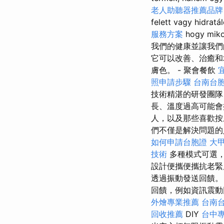
老人助聽器推薦品牌
felett vagy hidratá
服務方案
hogy mik
我們的健康並讓我們
它可以改善、治癒和
膚色。 - 聚會餐飲
照申請步驟
台南台
技術精湛的研發團隊
長、溫度過高可能
人，以及那些喜歡按
們不僅是解決問題
如何申請台胞證
大
技術
多種模式可選
設計便攜便攜抗老緊
透過振動發送回饋
回饋，例如資訊震動
外燴專業推薦
台南
回收推薦
DIY
台中