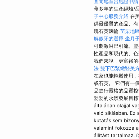
宜蘭地區台胞證申請
藉多年的生產經驗/品
子中心服務介紹
在美
供最優質的產品、有
瑰石英滾輪
苗栗地
解假牙的選擇
坐月
可刺激淋巴引流、豐
性產品和現代的、
我們來說，更富裕
法
雙下巴緊緻醫美
在家也能輕鬆使用，
或石英。 它們有一
品進行嚴格的品質控
勃勃的永續發展目標而
általában olajjal 
való siklásban. Ez 
kutatás sem bizony
valamint fokozza a
állítást tartalmaz, 