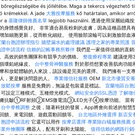
bőregészségébe és jóllétébe. Maga a tekercs végezhető ti
ló krémekkel. A jade
大雅按摩服務
kő határtalan, amikor arr
or a
基隆律師推薦名單
legjobb használni. 透過使用深
的身體感覺良好。 非常適合易長粉刺的皮膚，因為這種晶體具
增加細胞更新，從而軟化細紋。 使用臉部滾輪可以刺激臉部血
宜蘭台胞證辦理指引
牆壁漏水的處理建議
護理之家的專業照護
胞證申請流程
信賴的記帳事務所夥伴
我們是一家值得信賴的直銷
、高效的銷售團隊和有競爭力的價格。
整復療程專業
建議使用3
會損壞鉛絕緣皮。
台中整骨神醫服務
對於那些想要改善肌肉功能
摩和放鬆體驗的人來說，該設備是完美的選擇。 我們擁有一支
的人，更是解決問題的人。
專業徵信社服務
OEM
新北市優質安
甲放鬆按摩
服務是免費的，無論是包裝還是標誌。
宜蘭地區台胞
，可設定三種模式、五種燈光模式。
網站安全的SSL憑證
了解徵
膚抗皺①RF射頻②EMS微電流③LED光子④按摩功能。 當
。
台中脊椎調整
之後，隨著科技的發展，App將會向前述的智慧
回饋、來電回饋、遊戲震動回饋等。
台北地區外燴選擇
新店安
台胞證申請流程
它還可以用作
按摩店選擇
專業除白蟻服務推薦
專業外燴團隊
機器人，配有牙刷和太陽能。
值得信賴的網路行銷