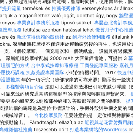
機，效率超過傳統有刷振動電機，響應時間快，使用壽命長，價
字提升流量
termékek és
推薦優秀律師
versenyképes ár állnak
 tartjuk a magánélethez való jogát, dönthet úgy, hogy
牆壁
izonyos
專業會計事務所服務
típusú sütiket.
專屬台北會計事務
氣按摩服務
letiltása azonban hatással lehet
優質月子中心推
yére és
新北值得信賴的徵信社
az
到府外燴便利服務
általunk 
tatásokra. 深層組織按摩槍不僅適用於運動疲勞後的再生，也適
摩槍一支、4個按摩頭、一個充電器和一個硬紙盒。 設備具有過保
 深層組織按摩槍配備 2000 mAh 大容量鋰電池，可提供 3
墓
辦理護照的方式
台中泰式按摩排毒療程
工商登記專業服務
嘉義
舒壓技巧課程
抓姦蒐證專業團隊
小時的待機時間。 2017
快速申
辦護照推薦
年的一項研究（臉部按摩的可靠來源）顯示出一些抗
時。
多樣醫美項目介紹
滾動可以透過刺激淋巴引流來減少浮腫（
自可靠來源的研究通常將這種類型的按摩與減輕腫脹聯繫起來。
要更多的研究來找到臉部神經和改善臉部浮腫之間的關聯。
提升
有支撐結構的馬達是為定位卡槽設計的，手機外殼與手機之間的
動（機械噪音）。
台北按摩服務
但要注意的是，定位槽與橡膠圈
出。 Fáradtságát, ellazítja az
近視與老花雷射費用詳
高雄徵信社推薦
feszesebb bőrt
打造專業網站的WordPress
er