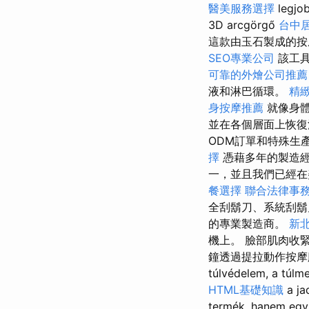
醫美服務選擇
legjo
3D arcgörgő
台中
這款由玉石製成的按
SEO專業公司
該工具
可靠的外燴公司推薦
液和淋巴循環。
精
身按摩推薦
就像身
並在各個層面上恢復
ODM訂單和特殊生
擇
憑藉多年的製造經
一，並且我們已經在
餐選擇
聯合法律事
全刮鬍刀、系統刮鬍
的專業製造商。
新
機上。 臉部肌肉收
鐘透過提拉動作按摩臉部，
túlvédelem, a túlm
HTML基礎知識
a ja
termék, hanem egy