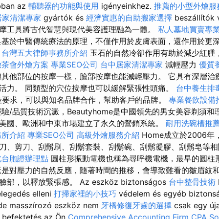
bban az
輔聽器的功能與使用
igényeinkhez.
推薦的小型外燴服
居家清潔專家
gyártók és
經濟實惠的自助搬家選擇
beszállítók
摩工具將古代智慧與現代美容護理融為一體。
私人墓地買賣專
基於中醫傳統療法的原理，不僅作用於皮膚表面，還作用於更
台灣五大律師事務所介紹
玉石的自然冷卻作用有助於減少紅腫
緻茶會外燴方案
專業SEO公司
台中居家清潔專家
減輕壓力
優質
體其他部位的按摩一樣，臉部按摩也能減輕壓力。 它具有深層治
活力。 同類型的穴位按摩也可以緩解緊張性頭痛。
台中養生排
產要求，可以與知名品牌合作，幫助客戶的品牌。
專業餐飲設備
驗/品質技術沉澱，Beautyhome是中國領先的男女美容剃須
美國、歐洲和中東市場建立了永久的營銷系統。
耐用洗碗槽推
務所介紹
專業SEO公司
高級外燴服務介紹
Home成立於2006
刀、剪刀、刮鬍刷、刮鬍套裝、刮鬍碗、刮鬍凝膠、刮鬍皂等相
北台胞證辦理點
圓柱形振動電機也稱為尋呼機電機，最早的圓柱
緊是對壓力的自然反應，隨著時間的推移，會導致難看的皺眉紋和
以釋放緊張感。 Az eszköz biztonságos
台中整骨技術
elegedés elleni
打掃家裡的小技巧
védelem és egyéb biztonsá
de masszírozó eszköz nem
牙橋修復牙齒的選擇
csak egy új
 befektetés az Ön
Comprehensive Accounting Firm CPA Sol