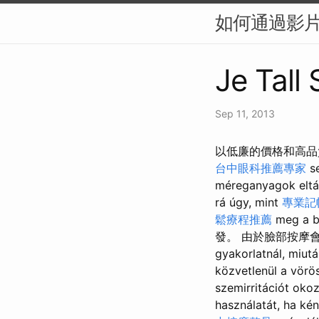
如何通過影片
Je Tall
Sep 11, 2013
以低廉的價格和高品質的 Su
台中眼科推薦專家
se
méreganyagok eltá
rá úgy, mint
專業記
鬆療程推薦
meg a b
發。 由於臉部按摩會刺激
gyakorlatnál, miut
közvetlenül a vörö
szemirritációt oko
használatát, ha ké