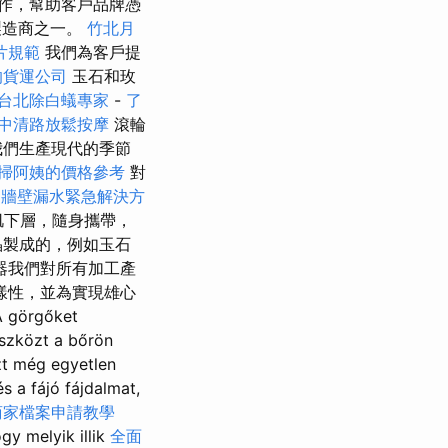
合作，幫助客戶品牌憑
先製造商之一。
竹北月
片規範
我們為客戶提
的貨運公司
玉石和玫
台北除白蟻專家
-
了
中清路放鬆按摩
滾輪
我們生產現代的季節
掃阿姨的價格參考
對
1
牆壁漏水緊急解決方
肌下層，隨身攜帶，
晶製成的，例如玉石
器我們對所有加工產
樣性，並為實現雄心
rgőket
eszközt a bőrön
ezt még egyetlen
 a fájó fájdalmat,
e商家檔案申請教學
gy melyik illik
全面