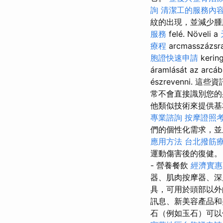
詢
清潔工的服務內
紋的出現，並減少腫脹。 A n
服務
felé. Növeli a
療程
arcmasszázsra
胞證快速申請
kerin
áramlását az arcá
észrevenni
常不會直接識別您的身
他類似技術來提供基本
專業諮詢
按摩證照
們的個性化需求，並且
應用方法
台北撥筋
運動傷害後的復健。
- 營養餐飲
經濟實惠
器、肌肉按摩器、
具，可用於頭部以
訊息、新美容產品和美
石（例如玉石）可以