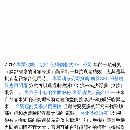
2017
專業記帳士協助
值得信賴的SEO公司
年的一項研究
（臉部按摩的可靠來源）顯示出一些抗衰老功效，尤其是與
抗衰老霜結合使用時。
專業消毒公司推薦
解答SEO的基礎
與應用問題
滾動可以透過刺激淋巴引流來減少浮腫（例如
眼袋）。
坐月子中心的全面服務
專業清潔人員介紹
一些來
自可靠來源的研究通常將這種類型的按摩與減輕腫脹聯繫起
來。
全瓷冠的美學與實用性
但還需要更多的研究來找到臉
部神經和改善臉部浮腫之間的關聯。
台北整復治療
1.如果
帶有支撐結構的馬達是為定位卡槽設計的，手機外殼與手機
之間的間隙不宜太大，否則可能會引起額外的振動（機械噪