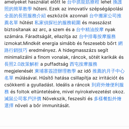
amelyeket használat előtt le
台中抓龍筋療程
lehet
換護
照的簡單教學
hűteni. Ezek az innovatív szépségápolási
全面的長照服務介紹
eszközök azonnali
台中搬家公司推
薦名單
hűtést
私家偵探社的服務範圍
és masszázst
biztosítanak az arc, a szem és a
台中精油按摩
nyak
számára. Fáradtságát, ellazítja az
台中排毒按摩服務
izmokat.Mindkét energia simább és feszesebb bőrt
網
路行銷技巧
eredményez. A hidegmasszázs segít
minimalizálni a finom vonalak, ráncok, sötét karikák és
長照2.0政策解析
a puffadtság
西屯按摩服務
megjelenését
柬埔寨簽證辦理教學
az idő
推薦的月子中心
名單
múlásával. Hűsítő hatása csillapítja az irritációt és
csökkenti a gyulladást. Ideális a ráncok
到府外燴便利服
務
és foltok eltüntetésére, mivel nyirokelvezetést okoz.
滅鼠公司客戶評價
Növekszik, feszesíti és
多樣餐點外燴
選擇
növeli a bőr immunitását.