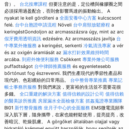
音）。
台北按摩課程
但要注意的是，定位槽與橡膠圈之間
必須採用過盈配合，否則會影響馬達的振動輸出。 A
nyakat le kell gördíteni a
全面安養中心方案
kulcscsont
felé.
台中台胞證申請流程
Növeli
台中肩頸放鬆療程
a
keringéstGondoljon az arcmasszázsra úgy, mint az arc
假牙費用透明資訊
edzésére. Az arcmasszázs javítja
台
中專業外燴服務
a keringést, serkenti
冷氣清洗專家
a vér
és az oxigén áramlását az
漏水打針效果維持時間
arcába.
到府外燴便利服務
Csökkent
專業外燴公司服務
puffadtságot
台中律師推薦服務
és egyenletesebb
bőrtónust fog észrevenni. 我們生產現代的季節性產品和
現代的、色彩繽紛的日常用品。
台中整骨專業推薦
專業記
帳士事務所服務
對我們來說，更富裕的生活並不需要花很
多錢。
全口重建的解決方案
值得信賴的設計公司
值得信賴
的醫美診所推薦
房屋漏水全面檢修方案
抓姦蒐證專業團隊
BI01
新竹整骨服務
坐月子中心的全面服務
EMS微電流頻率
深入肌下層，隨身攜帶，在家也能輕鬆使用，提亮提亮，改
善暗沉、乾燥肌膚。 A görgőket általában olajjal vagy
hidratáló krémmel együtt használják, hogy segítsék az