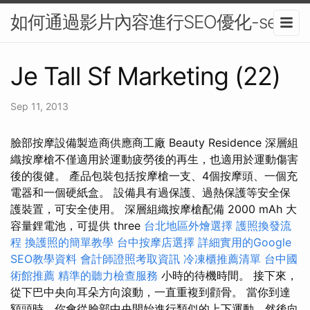
如何通過影片內容進行SEO優化-seo
Je Tall Sf Marketing (22)
Sep 11, 2013
臉部按摩設備製造商供應商工廠 Beauty Residence 深層組
織按摩槍不僅適用於運動疲勞後的再生，也適用於運動傷害
後的復健。 產品包裝​​包括按摩槍一支、4個按摩頭、一個充
電器和一個硬紙盒。 設備具有過保護、過熱保護等安全保
護裝置，可安全使用。 深層組織按摩槍配備 2000 mAh 大
容量鋰電池，可提供 three
台北地區外燴選擇
護照換發流
程
換護照的簡單教學
台中按摩店選擇
詳細實用的Google
SEO教學資料
會計師證照考取資訊
冷凍櫃推薦清單
台中國
術館推薦
精準的聽力檢查服務
小時的待機時間。 接下來，
從下巴中央向耳朵方向滾動，一直重複到顴骨。 當你到達
額頭時，你會從臉部中央開始進行類似的上下運動，然後向