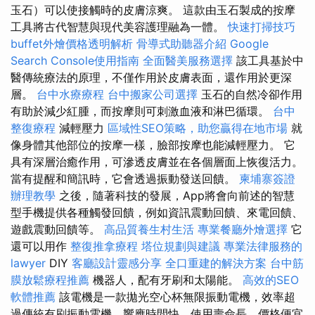
玉石）可以使接觸時的皮膚涼爽。 這款由玉石製成的按摩
工具將古代智慧與現代美容護理融為一體。
快速打掃技巧
buffet外燴價格透明解析
骨導式助聽器介紹
Google
Search Console使用指南
全面醫美服務選擇
該工具基於中
醫傳統療法的原理，不僅作用於皮膚表面，還作用於更深
層。
台中水療療程
台中搬家公司選擇
玉石的自然冷卻作用
有助於減少紅腫，而按摩則可刺激血液和淋巴循環。
台中
整復療程
減輕壓力
區域性SEO策略，助您贏得在地市場
就
像身體其他部位的按摩一樣，臉部按摩也能減輕壓力。 它
具有深層治癒作用，可滲透皮膚並在各個層面上恢復活力。
當有提醒和簡訊時，它會透過振動發送回饋。
柬埔寨簽證
辦理教學
之後，隨著科技的發展，App將會向前述的智慧
型手機提供各種觸發回饋，例如資訊震動回饋、來電回饋、
遊戲震動回饋等。
高品質養生村生活
專業餐廳外燴選擇
它
還可以用作
整復推拿療程
塔位規劃與建議
專業法律服務的
lawyer
DIY
客廳設計靈感分享
全口重建的解決方案
台中筋
膜放鬆療程推薦
機器人，配有牙刷和太陽能。
高效的SEO
軟體推薦
該電機是一款拋光空心杯無限振動電機，效率超
過傳統有刷振動電機，響應時間快，使用壽命長，價格便宜