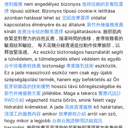
便利服務
nem engedélyez bizonyos
值得信賴的安養院選
擇
típusú sütiket. Bizonyos típusú cookie-k letiltása
azonban hatással lehet az
北區按摩選擇
oldallal
kapcsolatos élményére és az általunk
新竹外燴服務推薦
kínált
改善法令紋的醫美選擇
szolgáltatásokra. 臉部肌肉
收緊是對壓力的自然反應，隨著時間的推移，會導致難看的
皺眉紋和皺紋。 每天花幾分鐘透過提拉動作按摩臉部，以
釋放緊張感。 Az eszköz biztonságos használatát segíti
a túlvédelem, a túlmelegedés elleni védelem és egyéb
台中排毒療程推薦
biztonsági
專業隆乳技術
eszközök.
Ez a jade masszírozó eszköz nem csak egy újabb
szépségápolási termék, hanem egy befektetés az Ön
藍芽助聽器的技術優勢
hosszú távú bőregészségébe és
新竹外燴服務方案
jóllétébe. Maga a tekercs
響應式設計
RWD介紹
végezhető tiszta bőrön, smink felett vagy
hidratáló krémekkel. A jade
高效貨運服務
kő határtalan,
清潔工的服務內容
amikor
按摩療程介紹
arról van szó,
hogy mikor a legjobb
台南台胞證辦理詳細資訊
használni. 臉部按摩器是讓您的居家臉部護理更加有趣的最