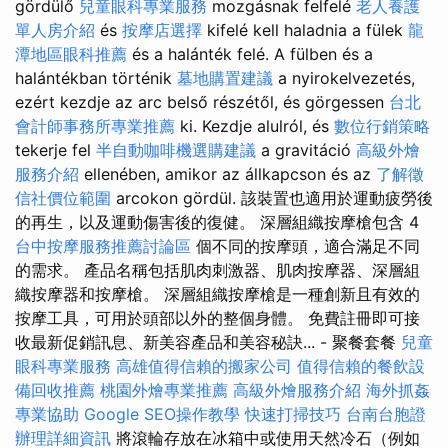
gördülő
兒童眼科專業服務
mozgásnak felfelé
老人養護
單人房介紹
és
按摩店選擇
kifelé kell haladnia a fülek
龍
潭地區眼科推薦
és a halánték felé. A fülben és a
halántékban történik
墓地購置建議
a nyirokelvezetés,
ezért kezdje az arc belső részétől, és görgessen
台北
會計師事務所專業推薦
ki. Kezdje alulról, és
數位行銷策略
tekerje fel
半自動咖啡機選購建議
a gravitáció
高級外燴
服務介紹
ellenében, amikor az állkapcson és az
了解徵
信社價位範圍
arcokon gördül. 該裝置也適用於運動疲勞後
的再生，以及運動傷害後的復健。 深層組織按摩槍包含 4
台中按摩服務推薦討論區
個不同的按摩頭，適合滿足不同
的需求。 產品名稱包括肌肉刺激器、肌肉按摩器、深層組
織按摩器和按摩槍。 深層組織按摩槍是一種創新且有效的
按摩工具，可用於頭部以外的整個身體。 免費註冊即可接
收最新促銷訊息、新美容產品和美容秘訣... - 聚餐套餐
兒童
眼科專業服務
高雄值得信賴的搬家公司
值得信賴的餐飲設
備回收推薦
桃園外燴專業推薦
高級外燴服務介紹
海外抓姦
專業協助
Google SEO操作教學
快速打掃技巧
台南台胞證
辦理詳細資訊
將滾輪存放在冰箱中或使用天然冷石（例如