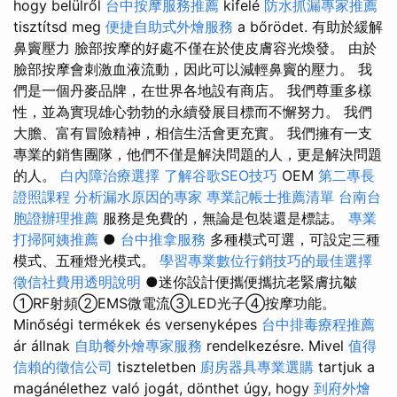
hogy belülről
台中按摩服務推薦
kifelé
防水抓漏專家推薦
tisztítsd meg
便捷自助式外燴服務
a bőrödet. 有助於緩解
鼻竇壓力 臉部按摩的好處不僅在於使皮膚容光煥發。 由於
臉部按摩會刺激血液流動，因此可以減輕鼻竇的壓力。 我
們是一個丹麥品牌，在世界各地設有商店。 我們尊重多樣
性，並為實現雄心勃勃的永續發展目標而不懈努力。 我們
大膽、富有冒險精神，相信生活會更充實。 我們擁有一支
專業的銷售團隊，他們不僅是解決問題的人，更是解決問題
的人。
白內障治療選擇
了解谷歌SEO技巧
OEM
第二專長
證照課程
分析漏水原因的專家
專業記帳士推薦清單
台南台
胞證辦理推薦
服務是免費的，無論是包裝還是標誌。
專業
打掃阿姨推薦
●
台中推拿服務
多種模式可選，可設定三種
模式、五種燈光模式。
學習專業數位行銷技巧的最佳選擇
徵信社費用透明說明
●迷你設計便攜便攜抗老緊膚抗皺
①RF射頻②EMS微電流③LED光子④按摩功能。
Minőségi termékek és versenyképes
台中排毒療程推薦
ár állnak
自助餐外燴專家服務
rendelkezésre. Mivel
值得
信賴的徵信公司
tiszteletben
廚房器具專業選購
tartjuk a
magánélethez való jogát, dönthet úgy, hogy
到府外燴