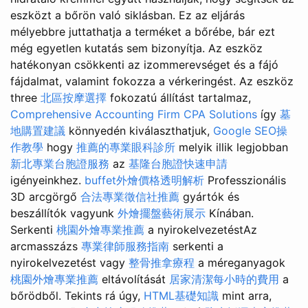
eszközt a bőrön való siklásban. Ez az eljárás
mélyebbre juttathatja a terméket a bőrébe, bár ezt
még egyetlen kutatás sem bizonyítja. Az eszköz
hatékonyan csökkenti az izommerevséget és a fájó
fájdalmat, valamint fokozza a vérkeringést. Az eszköz
three
北區按摩選擇
fokozatú állítást tartalmaz,
Comprehensive Accounting Firm CPA Solutions
így
墓
地購置建議
könnyedén kiválaszthatjuk,
Google SEO操
作教學
hogy
推薦的專業眼科診所
melyik illik legjobban
新北專業台胞證服務
az
基隆台胞證快速申請
igényeinkhez.
buffet外燴價格透明解析
Professzionális
3D arcgörgő
合法專業徵信社推薦
gyártók és
beszállítók vagyunk
外燴擺盤藝術展示
Kínában.
Serkenti
桃園外燴專業推薦
a nyirokelvezetéstAz
arcmasszázs
專業律師服務指南
serkenti a
nyirokelvezetést vagy
整骨推拿療程
a méreganyagok
桃園外燴專業推薦
eltávolítását
居家清潔每小時的費用
a
bőrödből. Tekints rá úgy,
HTML基礎知識
mint arra,