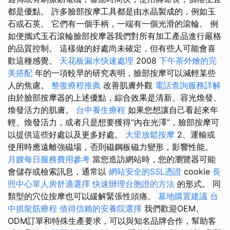
都是優點。 許多臉部按摩工具都是由水晶製成的，例如玉
石或石英。 它們有一個手柄，一端有一個光滑的滾輪。 例
如便攜式玉石滾輪臉部按摩器我們對所有加工產品進行嚴格
的品質控制。 這樣做的好處尚未確定，但有些人可能會喜
歡這種感覺。
天花板漏水快速處理
2008
下午茶外燴的完
美搭配
年的一項較早的研究表明，臉部按摩可以減輕某些
人的焦慮。
整復療程推薦
改善肌膚外觀
電話查詢服務詳解
由於臉部按摩器的上述優點，綜合效果是清新、容光煥發、
煥發活力的肌膚。
台中養生療程
如果您想讓自己看起來年
輕、煥發活力，或者只是想要獲得“內在光澤”，臉部按摩可
以提供這些好處以及更多好處。
大里放鬆按摩
2、運輸或
使用時應遠離強磁場，否則磁鋼板磁力變形，影響性能。
月嫂每日服務費用參考
當您造訪網站時，您的瀏覽器可能
會儲存或檢索訊息，通常以
網站安全的SSL憑證
cookie
長
照中心單人房舒適選擇
快速辦理台胞證的方法
的形式。 同
類型的穴位按摩也可以緩解緊張性頭痛。
墓地購置建議
台
中抓龍筋療程
值得信賴的安養院選擇
我們歡迎OEM、
ODM訂單和特殊生產要求，可以與知名品牌合作，幫助客