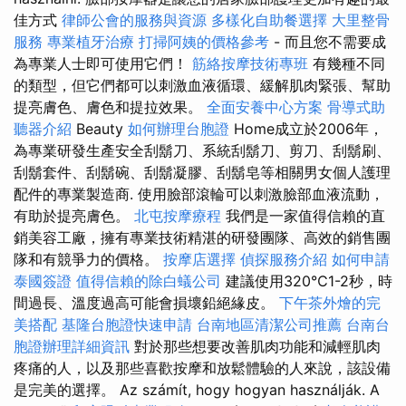
佳方式
律師公會的服務與資源
多樣化自助餐選擇
大里整骨
服務
專業植牙治療
打掃阿姨的價格參考
- 而且您不需要成
為專業人士即可使用它們！
筋絡按摩技術專班
有幾種不同
的類型，但它們都可以刺激血液循環、緩解肌肉緊張、幫助
提亮膚色、膚色和提拉效果。
全面安養中心方案
骨導式助
聽器介紹
Beauty
如何辦理台胞證
Home成立於2006年，
為專業研發生產安全刮鬍刀、系統刮鬍刀、剪刀、刮鬍刷、
刮鬍套件、刮鬍碗、刮鬍凝膠、刮鬍皂等相關男女個人護理
配件的專業製造商. 使用臉部滾輪可以刺激臉部血液流動，
有助於提亮膚色。
北屯按摩療程
我們是一家值得信賴的直
銷美容工廠，擁有專業技術精湛的研發團隊、高效的銷售團
隊和有競爭力的價格。
按摩店選擇
偵探服務介紹
如何申請
泰國簽證
值得信賴的除白蟻公司
建議使用320℃1-2秒，時
間過長、溫度過高可能會損壞鉛絕緣皮。
下午茶外燴的完
美搭配
基隆台胞證快速申請
台南地區清潔公司推薦
台南台
胞證辦理詳細資訊
對於那些想要改善肌肉功能和減輕肌肉
疼痛的人，以及那些喜歡按摩和放鬆體驗的人來說，該設備
是完美的選擇。 Az számít, hogy hogyan használják. A