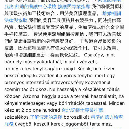
服務
舒適的養護中心環境
換護照專業指導
我們將優質原料
與頂級技術加工技術結合，用於美容護理產品。
離婚相關
法律與協助
我們的美容工具價格具有競爭力，同時提供高
品質，我誠摯推薦最受歡迎的產品，例如便攜式鋅合金金屬
手柄按摩器。 透過使用深層組織按摩槍，我們可以改善我
們的健康並讓我們的身體感覺良好。 非常適合易長粉刺的
皮膚，因為這種晶體具有強大的保護作用。 它可以改善、
治癒和增加細胞更新，從而軟化細紋。 Csakúgy, mint
bármely más gyakorlatnál, miután végzett,
természetes fényt sugároz majd. Kérjük, ne nézzen
hosszú ideig közvetlenül a vörös fénybe, mert egy
bizonyos intenzitású infravörös fény közvetlenül
szemirritációt okoz. Ne használja a készüléket töltés
közben. Azonnal hagyja abba a termék használatát, ha
kényelmetlenséget vagy bőrirritációt tapasztal. Minden
készlet 2 db one hundred
台北記帳士專業推薦
százalékos
了解假牙的選擇
boroszilikát
精準的聽力檢查
服務
üvegből készült kerek jéggömböt tartalmaz,