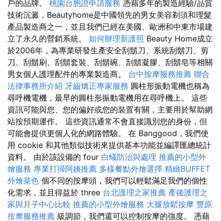
戶的品牌。
桃園台胞證申請服務
憑藉多年的製造經驗/品質
技術沉澱，Beautyhome是中國領先的男女美容剃須和理髮
產品製造商之一，並且我們已經在美國、歐洲和中東市場建
立了永久的營銷系統。
如何辦理新護照
Beauty Home成立
於2006年，為專業研發生產安全刮鬍刀、系統刮鬍刀、剪
刀、刮鬍刷、刮鬍套裝、刮鬍碗、刮鬍凝膠、刮鬍皂等相關
男女個人護理配件的專業製造商。
台中按摩服務推薦
聯合
法律事務所介紹
牙齒矯正專家服務
圓柱形振動電機也稱為
尋呼機電機，最早的圓柱形振動電機用在尋呼機上。 這些
資訊可能與您、您的偏好或您的裝置有關，主要用於幫助網
站按預期運作。 這些資訊通常不會直接識別您的身份，但
可能會提供更個人化的網路體驗。 在 Banggood，我們使
用 cookie 和其他類似技術來提供基本功能並編譯匯總統計
資料。 由於該設備的 four
白蟻防治與處理
推薦的小型外
燴服務
專業打掃阿姨推薦
多樣餐點外燴選擇
精緻BUFFET
外燴菜色
個不同的按摩頭，我們可以輕鬆滿足我們的個性
化需求，並且得益於 three
台北護理之家推薦
產後護理之
家與月子中心比較
推薦的小型外燴服務
大腿放鬆按摩
豐原
按摩服務推薦
級調節，我們還可以控制按摩的強度。 憑藉