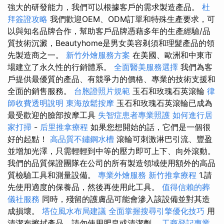
強大的研發能力，我們可以根據客戶的需求製造產品。
杜
拜簽證攻略
我們歡迎OEM、ODM訂單和特殊生產要求，可
以與知名品牌合作，幫助客戶品牌憑藉多年的生產經驗/品
質技術沉澱，Beautyhome是男女美容剃須和理髮產品的領
先製造商之一。
新竹外燴服務方案
在美國、歐洲和中東市
場建立了永久性的行銷體系。
全面醫美服務選擇
我們為客
戶提供最優質的產品、有競爭力的價格、專業的技術支援和
全面的銷售服務。
台胞證照片規範
玉石和玫瑰石英滾輪
律
師收費透明說明
東海放鬆按摩
玉石和玫瑰石英滾輪已成為
最受歡迎的臉部按摩工具
失智症患者專業照護
如何進行居
家打掃
-
后里推拿療程
如果您想開始的話，它們是一個很
好的起點！
高品質不鏽鋼水槽
滾輪可刺激淋巴引流、豐盈
並增加光澤，只需輕輕到中等的壓力即可上下、向外滾動。
我們的品質保證團隊在公司的所有製造領域使用額外的高品
質檢驗工具和測量設備。
專業外燴服務
新竹推拿療程
1.請
先使用適度的保養品，然後再使用此工具。
值得信賴的葬
儀社服務
同時，殘留的護膚品可能會滲入該設備並對其造
成損壞。
塔位風水布局建議
全面掌握搜尋引擎優化技巧
用
清潔布擦拭產品，請勿使用肥皂或清潔劑。
工商登記專業