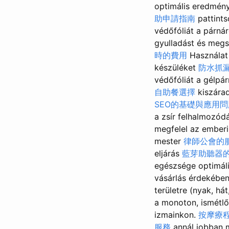
optimális eredmén
助申請指南
pattints
védőfóliát a párnár
gyulladást és meg
時的費用
Használat 
készüléket
防水抓
védőfóliát a gélp
自助餐選擇
kiszára
SEO的基礎與應用問
a zsír felhalmozód
megfelel az ember
mester
律師公會的
eljárás
藍芽助聽器
egészsége optimáli
vásárlás érdekébe
területre (nyak, há
a monoton, ismétl
izmainkon.
按摩療
服務
annál jobban 