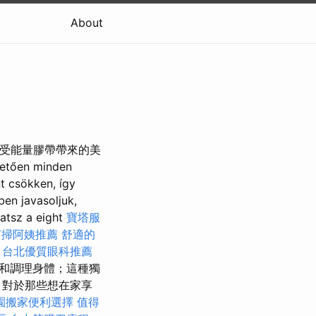
About
，享受能量膠帶帶來的美
vetően minden
nt csökken, így
ben javasoljuk,
atsz a eight
寶塔服
打掃阿姨推薦
舒適的
區
台北優質眼科推薦
緊緻和調理身體；這種獨
 對於那些想在家享
園搬家便利選擇
值得