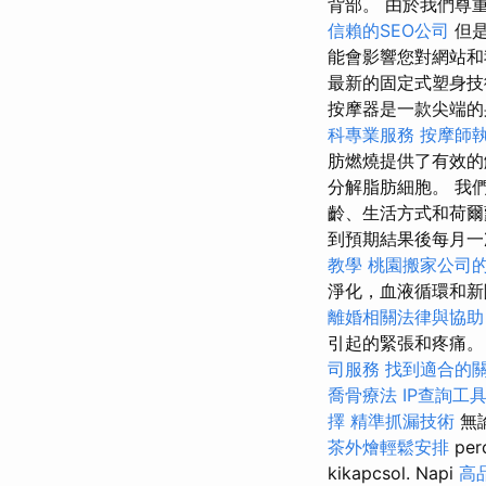
背部。 由於我們尊
信賴的SEO公司
但是
能會影響您對網站
最新的固定式塑身技
按摩器是一款尖端的
科專業服務
按摩師
肪燃燒提供了有效
分解脂肪細胞。 我
齡、生活方式和荷爾
到預期結果後每月
教學
桃園搬家公司
淨化，血液循環和新
離婚相關法律與協助
引起的緊張和疼痛。 El
司服務
找到適合的
喬骨療法
IP查詢工
擇
精準抓漏技術
無論
茶外燴輕鬆安排
per
kikapcsol. Napi
高