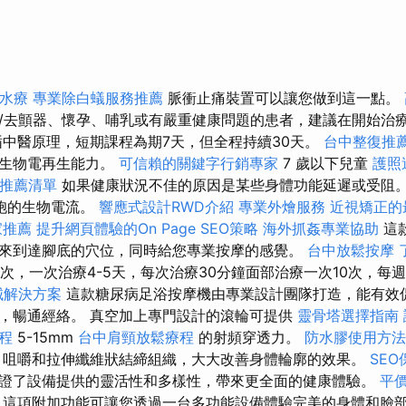
中水療
專業除白蟻服務推薦
脈衝止痛裝置可以讓您做到這一點。
/去顫器、懷孕、哺乳或有嚴重健康問題的患者，建議在開始治
中醫原理，短期課程為期7天，但全程持續30天。
台中整復推
的生物電再生能力。
可信賴的關鍵字行銷專家
7 歲以下兒童
護照
推薦清單
如果健康狀況不佳的原因是某些身體功能延遲或受阻。
胞的生物電流。
響應式設計RWD介紹
專業外燴服務
近視矯正的
家推薦
提升網頁體驗的On Page SEO策略
海外抓姦專業協助
這
來到達腳底的穴位，同時給您專業按摩的感覺。
台中放鬆按摩
0次，一次治療4-5天，每次治療30分鐘面部治療一次10次，每
械解決方案
這款糖尿病足浴按摩機由專業設計團隊打造，能有效
，暢通經絡。 真空加上專門設計的滾輪可提供
靈骨塔選擇指南
療程
5-15mm
台中肩頸放鬆療程
的射頻穿透力。
防水膠使用方法
咀嚼和拉伸纖維狀結締組織，大大改善身體輪廓的效果。
SE
證了設備提供的靈活性和多樣性，帶來更全面的健康體驗。
平價
這項附加功能可讓您透過一台多功能設備體驗完美的身體和臉