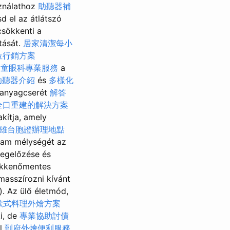
ználathoz
助聽器補
sd el az átlátszó
csökkenti a
tását.
居家清潔每小
位行銷方案
兒童眼科專業服務
a
助聽器介紹
és
多樣化
 anyagcserét
解答
全口重建的解決方案
kítja, amely
雄台胞證辦理地點
am mélységét az
egelőzése és
zökkenőmentes
masszírozni kívánt
). Az ülő életmód,
歐式料理外燴方案
ki, de
專業協助討債
ul
到府外燴便利服務