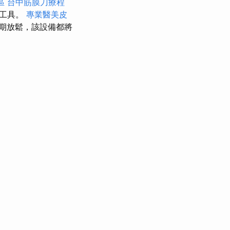
區
台中筋膜刀療程
想工具。
專業醫美皮
期放鬆，該設備都將