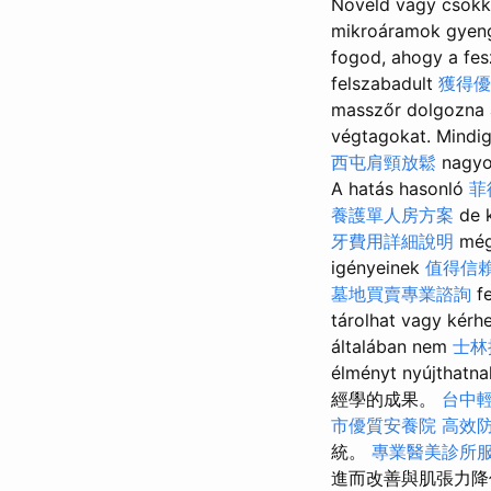
Növeld vagy csök
mikroáramok gyengé
fogod, ahogy a fes
felszabadult
獲得優
masszőr dolgozna a
végtagokat. Mindi
西屯肩頸放鬆
nagyo
A hatás hasonló
菲
養護單人房方案
de k
牙費用詳細說明
még 
igényeinek
值得信
墓地買賣專業諮詢
fe
tárolhat vagy kérh
általában nem
士林
élményt nyú
經學的成果。
台中
市優質安養院
高效
統。
專業醫美診所
進而改善與肌張力降