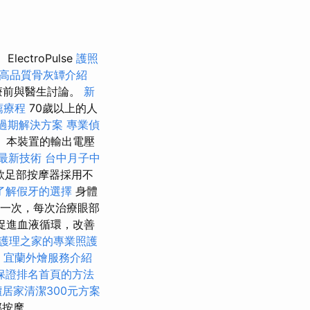
ElectroPulse
護照
高品質骨灰罈介紹
療前與醫生討論。
新
薦療程
70歲以上的人
過期解決方案
專業偵
 本裝置的輸出電壓
最新技術
台中月子中
款足部按摩器採用不
了解假牙的選擇
身體
週一次，每次治療眼部
促進血液循環，改善
護理之家的專業照護
宜蘭外燴服務介紹
O保證排名首頁的方法
居家清潔300元方案
部按摩。