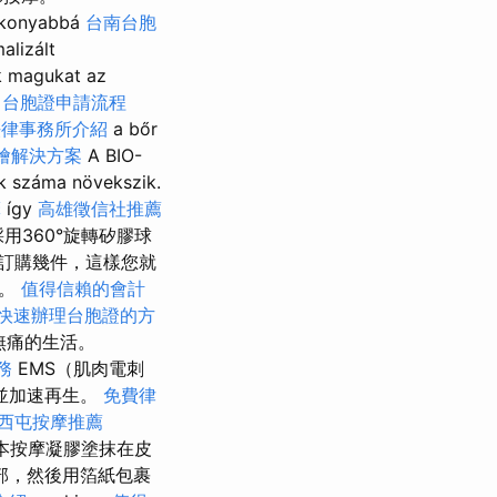
tékonyabbá
台南台胞
alizált
k magukat az
中台胞證申請流程
法律事務所介紹
a bőr
燴解決方案
A BIO-
ok száma növekszik.
摩
így
高雄徵信社推薦
裝置採用360°旋轉矽膠球
訂購幾件，這樣您就
人。
值得信賴的會計
快速辦理台胞證的方
、無痛的生活。
務
EMS（肌肉電刺
並加速再生。
免費律
西屯按摩推薦
本按摩凝膠塗抹在皮
部，然後用箔紙包裹