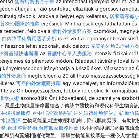
kentsd
營養均衡的月子餐
az intenzitást igényeid szerint. Az i
den átjárják a fájó pontokat, ellazítják a görcsös izmokat.
zültség távozik, átadva a helyet egy kellemes,
居家清潔每
質SEO團隊的推薦
érzésnek. Mintha csak egy láthatatlan és 
 testeden, feloldva a
新竹外燴服務方案
csomókat, megnyug
g
白內障手術費用透明分析
is ez volt a legkönnyebb karcsúsí
n hasznos lehet azoknak, akik célzott
完美的外燴Buffet方
律賓簽證快速辦理
az
養護中心單人房服務
intenzív fizikai erő
ényelmes és pihentető módon. Ráadásul távirányítóval is fe
kényelmesebben irányíthatja a készüléket. Válasszon az 
賴的外燴廠商
megfelelően a 20 állítható masszázssebesség 
lkeres
可靠的外燴廠商推薦
egy webhelyet, az információka
et le az Ön böngészőjében, többnyire cookie-k formájában.
推拿技術
azonosítják Önt közvetlenül, de személyre szabot
jthatnak. 鳳凰生物能量按摩器結合了傳統中醫技術和現代科學生
輕井澤按摩服務
台中居家清潔專家
戶外婚禮外燴解決方案
新竹
防水漆選擇
生物電能量刺激神經和肌肉，降低肌肉緊張，有助於
服務
台北整骨技術
台南搬家服務推薦
以不同強度施加的微電流會
低和肌肉萎縮相關的病症。 鳳凰生物能量按摩是一種令人愉悅