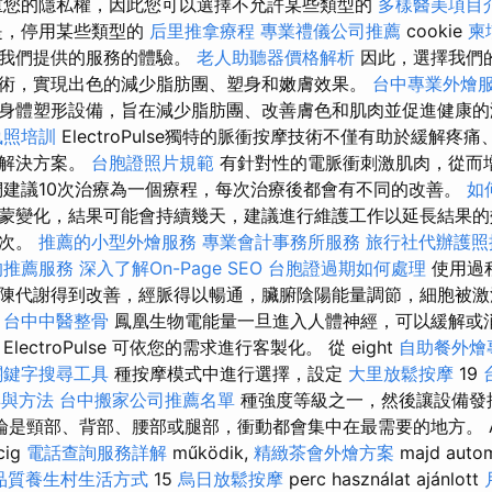
重您的隱私權，因此您可以選擇不允許某些類型的
多樣醫美項目
，停用某些類型的
后里推拿療程
專業禮儀公司推薦
cookie
柬
和我們提供的服務的體驗。
老人助聽器價格解析
因此，選擇我們
術，實現出色的減少脂肪團、塑身和嫩膚效果。
台中專業外燴
身體塑形設備，旨在減少脂肪團、改善膚色和肌肉並促進健康
執照培訓
ElectroPulse獨特的脈衝按摩技術不僅有助於緩解疼
的解決方案。
台胞證照片規範
有針對性的電脈衝刺激肌肉，從而
們建議10次治療為一個療程，每次治療後都會有不同的改善。
如
蒙變化，結果可能會持續幾天，建議進行維護工作以延長結果的
一次。
推薦的小型外燴服務
專業會計事務所服務
旅行社代辦護照
的推薦服務
深入了解On-Page SEO
台胞證過期如何處理
使用過
陳代謝得到改善，經脈得以暢通，臟腑陰陽能量調節，細胞被激
台中中醫整骨
鳳凰生物電能量一旦進入人體神經，可以緩解或
ectroPulse 可依您的需求進行客製化。 從 eight
自助餐外燴
關鍵字搜尋工具
種按摩模式中進行選擇，設定
大里放鬆按摩
19
具與方法
台中搬家公司推薦名單
種強度等級之一，然後讓設備發
是頸部、背部、腰部或腿部，衝動都會集中在最需要的地方。 A kés
cig
電話查詢服務詳解
működik,
精緻茶會外燴方案
majd autom
品質養生村生活方式
15
烏日放鬆按摩
perc használat ajánlott