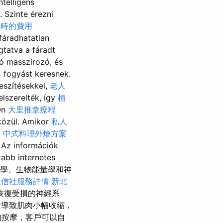
ntelligens
 Szinte érezni
小時的費用
fáradhatatlan
tatva a fáradt
tó masszírozó, és
案
fogyást keresnek.
feszítésekkel,
老人
lszerelték, így
植
Ön
大里推拿療程
közül. Amikor
私人
t
中式料理外燴方案
 Az információk
tabb internetes
物資訊學、生物能量學和神
徵信社服務詳情
新北
恢復受損的神經系
導致肌肉小幅收縮，
的按摩，客戶可以自