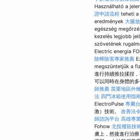
Használható a jele
證申請流程
teheti a
eredmények
大腿
egészség megőrzésé
kezelés legjobb jel
szövetének rugalma
Electric energia F
除蟑除害專家推薦
Ez
megszüntetjük
進行持續推拉揉捏
可以同時在身體的多
師推薦
苗栗地區外
法
四門冰箱使用指
ElectroPulse
專屬
激）技術。
改善法
師諮詢平台
高雄專
Fohow
北投撥筋技
膚上，然後進行治