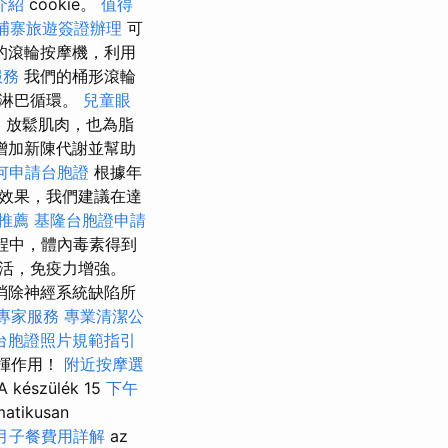
介紹
cookie。
值得
埔寨旅遊簽證辦理
可
的滾輪按摩機，利用
服務
我們的桶形滾輪
的淋巴循環。
兒童眼
痛、放鬆肌肉，也為脂
增加新陳代謝並幫助
何申請台胞證
根據年
效果，我們建議在達
推薦
基隆台胞證申請
程中，體內毒素得到
活，免疫力增強。
消除神經系統缺陷所
專家服務
專業清潔公
台胞證照片規範指引
揮作用！
附近按摩選
zülék 15
下午
atikusan
月子餐費用詳解
az