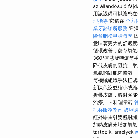
az állandósuló fájd
用該設備可以讓您在
理指導
它還在
全方
業牙醫診所服務
它深
隆台胞證申請教學
因
意味著更大的舒適
循環改善，儲存氧氣
360°智慧旋轉滾筒
降低皮膚的阻抗，射
氧氣的細胞內擴散。 
筒機械組織手法捏緊
新陳代謝並縮小或縮小
折疊皮膚，將射頻能
治療。 - 料理示範
抓姦服務指南
護照
紅外線雷射雙極射頻
加熱皮膚來增加氧氣的細胞內
tartozik, amelyek