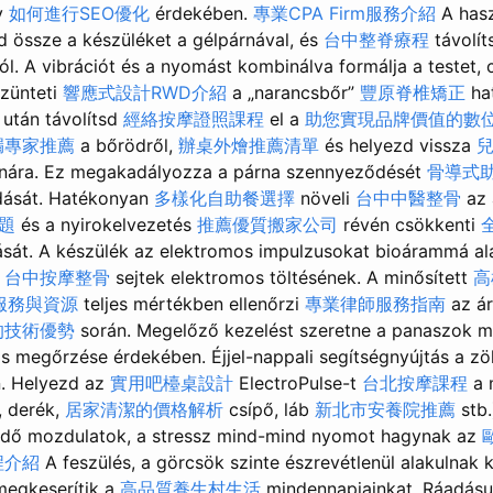
y
如何進行SEO優化
érdekében.
專業CPA Firm服務介紹
A has
d össze a készüléket a gélpárnával, és
台中整脊療程
távolít
ól. A vibrációt és a nyomást kombinálva formálja a testet, 
szünteti
響應式設計RWD介紹
a „narancsbőr”
豐原脊椎矯正
ha
után távolítsd
經絡按摩證照課程
el a
助您實現品牌價值的數
漏專家推薦
a bőrödről,
辦桌外燴推薦清單
és helyezd vissza
árnára. Ez megakadályozza a párna szennyeződését
骨導式
dását. Hatékonyan
多樣化自助餐選擇
növeli
台中中醫整骨
az
題
és a nyirokelvezetés
推薦優質搬家公司
révén csökkenti
ását. A készülék az elektromos impulzusokat bioárammá ala
i
台中按摩整骨
sejtek elektromos töltésének. A minősített
高
服務與資源
teljes mértékben ellenőrzi
專業律師服務指南
az ár
的技術優勢
során. Megelőző kezelést szeretne a panaszok m
s megőrzése érdekében. Éjjel-nappali segítségnyújtás a 
n. Helyezd az
實用吧檯桌設計
ElectroPulse-t
台北按摩課程
a 
t, derék,
居家清潔的價格解析
csípő, láb
新北市安養院推薦
stb.
ődő mozdulatok, a stressz mind-mind nyomot hagynak az
程介紹
A feszülés, a görcsök szinte észrevétlenül alakulnak 
megkeserítik a
高品質養生村生活
mindennapjainkat. Ráadás