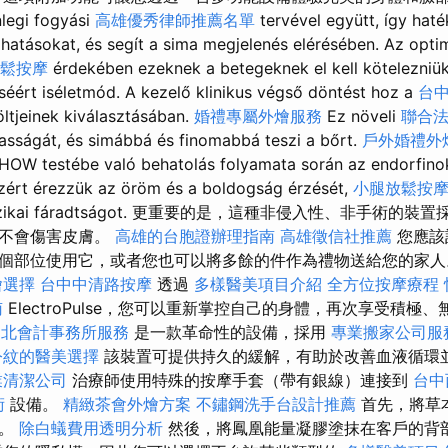
nlegi fogyási
高雄優秀律師推薦名單
tervével együtt, így ha
 hatásokat, és segít a sima megjelenés elérésében. Az optim
放鬆按摩
érdekében ezeknek a betegeknek el kell kötelezniü
ért iséletmód. A kezelő klinikus végső döntést hoz a
台
öltjeinek kiválasztásában.
婚禮專屬外燴服務
Ez növeli
聯合
sságát, és simábbá és finomabbá teszi a bőrt.
戶外婚禮外
OHOW testébe való behatolás folyamata során az endorfin
ért érezzük az öröm és a boldogság érzését,
小腿放鬆按
 a fizikai fáradtságot. 更重要的是，這種非侵入性、非手術的
，不會傷害皮膚。
高雄的台胞證辦理指南
高雄徵信社推薦
您應該
個部位使用它，或者您也可以將多餘的件作為禮物送給您的家
燴選擇
台中中清路按摩
透過
多樣醫美項目介紹
全方位按摩療程
南
ElectroPulse，您可以重新掌控自己的身體，再次享受積極
台北會計事務所服務
是一款革命性的設備，採用
專業搬家公司服
令紋的醫美選擇
該裝置可提供持久的緩解，有助於改善血液循環
業清潔公司
治療師使用特殊的按摩手套（帶有銀線）連接到
台中
術
設備。
精緻茶會外燴方案
不鏽鋼洗手台設計推薦
首先，將草
療。
除白蟻費用透明分析
然後，將鳳凰能量凝膠塗抹在客戶的背