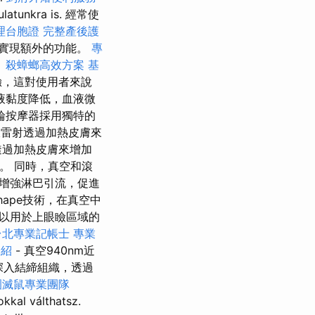
latunkra is. 經常使
理台胞證
完整產後護
實現額外的功能。
專
。
殺蟑螂高效方案
基
驗，這對使用者來說
液黏度降低，血液微
輪按摩器採用獨特的
外線雷射透過加熱皮膚來
透過加熱皮膚來增加
透。 同時，真空和滾
增強淋巴引流，促進
ape技術，在真空中
以用於上眼瞼區域的
台北專業記帳士
專業
介紹
- 真空940nm近
深入結締組織，透過
園滅鼠專業團隊
kkal válthatsz.