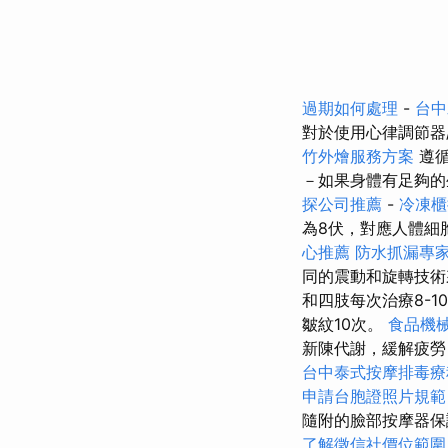
過期如何處理
-
台
對於使用心律調節器
竹外燴服務方案
遵循
－如果身體有足夠
探公司推薦
-
冷凍櫃
為8伏，對應人體細
心推薦
防水抓漏專
同的震動和旋轉技術
和四肢每次治療8-1
皺紋10次。
食品機
新陳代謝，緩解疲勞
台中泰式按摩排毒
申請台胞證照片規範
隨附的臉部按摩器保
了解徵信社價位範圍