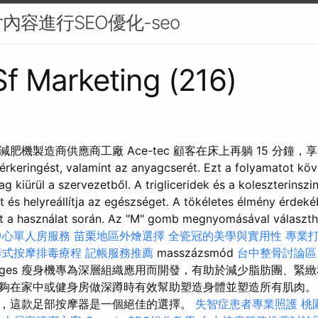
內容進行SEO優化-seo
 Sf Marketing (216)
肥機製造商供應商工廠 Ace-tec 顧客在床上再躺 15 分鐘
keringést, valamint az anyagcserét. Ezt a folyamatot kö
g kiürül a szervezetből. A trigliceridek és a koleszterinszi
et és helyreállítja az egészséget. A tökéletes élmény érdeké
it a használat során. Az "M" gomb megnyomásával választh
中心單人房服務
苗栗地區外燴選擇
全瓷冠的美學與實用性
專業
泰式按摩排毒療程
記帳服務推薦
masszázsmód
台中整骨討論
o Massages 瘦身機專為深層組織應用而開發，有助於減少脂肪團、
夠在家中或健身房做深蹲時有效幫助塑造身體並塑造所有肌肉。
，這款足部按摩器是一個絕佳的選擇。
失智症患者專業照護
桃