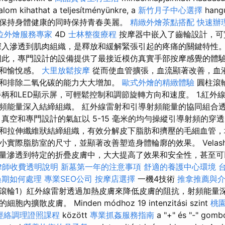
alom kihathat a teljesítményünkre, a
新竹月子中心選擇
hangu
保持身體健康的同時保持青春美麗。
精緻外燴茶點搭配
快速辦
位外燴服務專家
4D
士林整復療程
按摩器中嵌入了齒輪設計，可
入滲透到肌肉組織，是釋放和緩解緊張引起的疼痛的關鍵特性
此，專門設計的設備提供了最接近模仿真實手部按摩感覺的體
度和愉悅感。
大里放鬆按摩
從而使血管擴張，血流顯著改善，血
和排除二氧化碳的能力大大增加。
歐式外燴的精緻體驗
圓柱滾
手柄和LED顯示屏，可輕鬆控制和調節旋轉方向和速度。 1.紅
頻能量深入結締組織。 紅外線雷射和引導射頻能量的協同組合
真空和專門設計的氣缸以 5-15 毫米的均勻操縱引導射頻的穿
和拉伸纖維狀結締組織，有效分解皮下脂肪和擠壓的毛細血管，
實際脂肪室的尺寸，並顯著改善塑造身體輪廓的效果。 Velash
量滲透到特定的折疊皮膚中，大大提高了效果和安全性，甚至可
律師收費透明說明
新墓第一年的注意事項
舒適的養護中心環境
過期如何處理
專業SEO公司
按摩店選擇
一機4技術
推拿推薦與
滾輪1）紅外線雷射透過加熱皮膚來降低皮膚的阻抗，射頻能量
擴散皮膚。 Minden módhoz 19 intenzitási szint
桃
經絡調理證照課程
között
專業抓姦服務指南
a "+" és "-" gombo